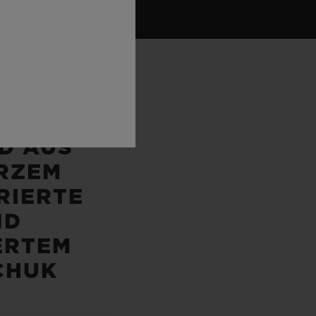
ND
D AUS
RZEM
RIERTE
ND
ERTEM
CHUK