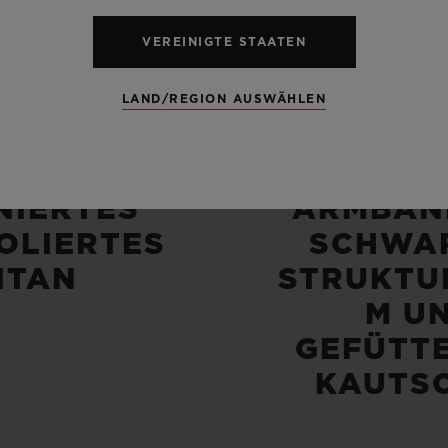
VEREINIGTE STAATEN
LAND/REGION AUSWÄHLEN
EHÄUSE
ARMBA
NIERTES
ARMBAN
OLIERTES
SCHWA
ITAN
STRUKTU
M U
GEFÜTT
KAUTS