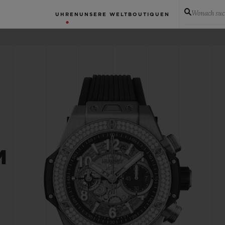
Wonach suc
UHREN
UNSERE WELT
BOUTIQUEN
M