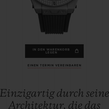
BIG BANG
SPIRI
D
PEACH CERAMIC
ESSE
EXKL
NGEN
UBLOTISTA UND
VORAUSSICHTLICHE
KOSTENLOSE LI
NTIEVERLÄNGERUNG
LIEFERZEIT
& RÜCKSEND
IN DEN WARENKORB
LEGEN
EINEN TERMIN VEREINBAREN
KONTAKT
Einzigartig durch sein
Architektur, die das