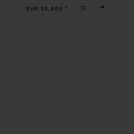
BIG BANG
•
EUR 30,600
SUMMER MULTI-COLORE
CERAMIC
EXKLUSIVE DIENSTLEISTU
5+5-GARANTIE
H
GARA