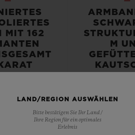
NIERTES
ARMBAN
OLIERTES
SCHWA
 MIT 162
STRUKTU
MANTEN
M U
NSGESAMT
GEFÜTT
 KARAT
KAUTS
SETZT
LAND/REGION AUSWÄHLEN
Bitte bestätigen Sie Ihr Land /
Ihre Region für ein optimales
DICHTIGKEIT
GANGRES
Erlebnis