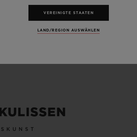
 ODER 10
72 STU
VEREINIGTE STAATEN
ATM
LAND/REGION AUSWÄHLEN
ALLE ANGABEN ANZEIGEN
 KULISSEN
KSKUNST