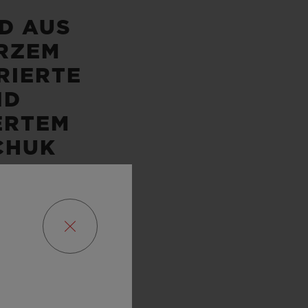
D AUS
RZEM
RIERTE
ND
ERTEM
CHUK
ERVE