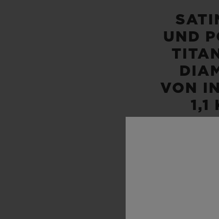
SATI
UND P
TITAN
DIA
VON I
1,1
BE
WASSER