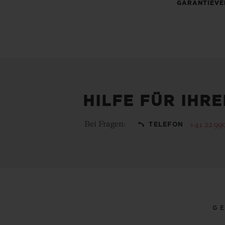
GARANTIEVE
HILFE FÜR IHR
Bei Fragen:
+41 22 99
TELEFON
G