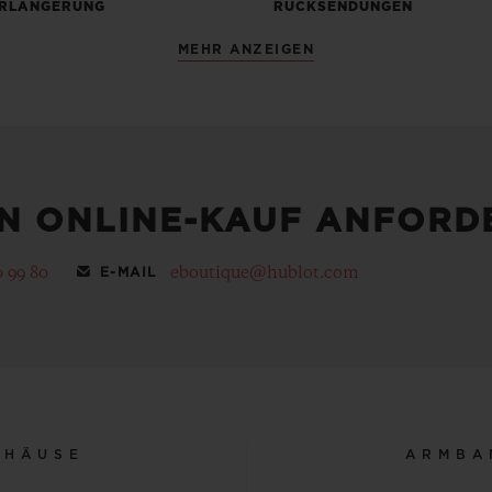
RLÄNGERUNG
RÜCKSENDUNGEN
MEHR ANZEIGEN
EN ONLINE-KAUF ANFORD
0 99 80
eboutique@hublot.com
E-MAIL
EHÄUSE
ARMBA