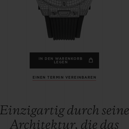
BIG BANG
SPIRI
D
PEACH CERAMIC
ESSE
EXKL
NGEN
UBLOTISTA UND
VORAUSSICHTLICHE
KOSTENLOSE LI
NTIEVERLÄNGERUNG
LIEFERZEIT
& RÜCKSEND
IN DEN WARENKORB
LEGEN
EINEN TERMIN VEREINBAREN
KONTAKT
Einzigartig durch sein
Architektur, die das