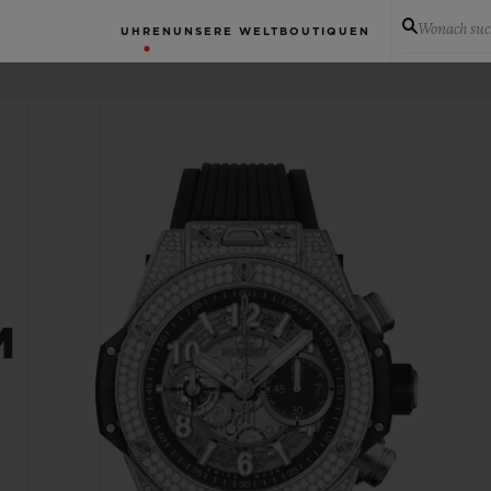
Wonach suc
UHREN
UNSERE WELT
BOUTIQUEN
M