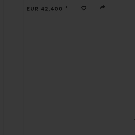
BIG BANG
•
EUR 42,400
SUMMER MULTI-COLORE
CERAMIC
EXKLUSIVE DIENSTLEISTU
5+5-GARANTIE
H
GARA