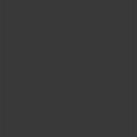
BIG BANG
BIG BANG
SPIRIT OF BIG
SUMMER MULTI-
PEACH CERAMIC
ESSENTIAL T
COLORED CERAMIC
EXKLUSIV ON
EXKLUSIVE DIENSTLEISTUNGEN
5+5-GARANTIE
HUBLOTISTA UND GARANTIEVERLÄNGERUNG
VORAUSSICHTLICHE LIEFERZEIT
KOSTENLOSE LIEFERUNG & RÜCKSENDUNGEN
SICHERE BEZAHLUNG
GESCHENKBEUTEL