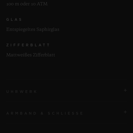
100 m oder 10 ATM
GLAS
Entspiegeltes Saphirglas
ZIFFERBLATT
Mattweißes Zifferblatt
UHRWERK
ARMBAND & SCHLIESSE
UHRWERK
HUB1280 UNICO Automatisches Manufaktur-