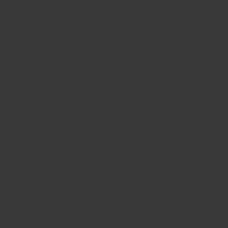
BIG BANG
BIG BANG
SPIRIT OF BIG
SUMMER MULTI-
PEACH CERAMIC
ESSENTIAL T
COLORED CERAMIC
EXKLUSIV ON
EXKLUSIVE DIENSTLEISTUNGEN
5+5-GARANTIE
HUBLOTISTA UND GARANTIEVERLÄNGERUNG
VORAUSSICHTLICHE LIEFERZEIT
KOSTENLOSE LIEFERUNG & RÜCKSENDUNGEN
SICHERE BEZAHLUNG
GESCHENKBEUTEL