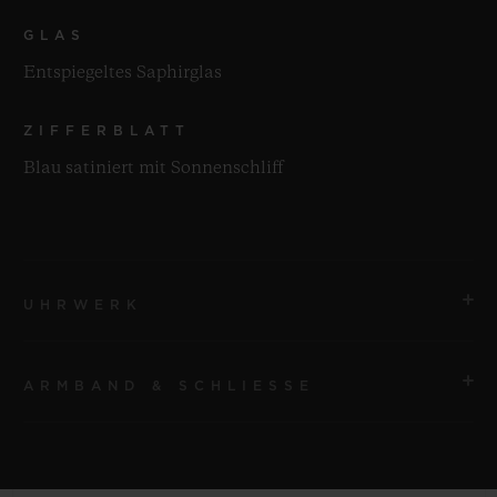
GLAS
Entspiegeltes Saphirglas
ZIFFERBLATT
Blau satiniert mit Sonnenschliff
UHRWERK
ARMBAND & SCHLIESSE
UHRWERK
HUB1110 Automatikwerk
ARMBAND