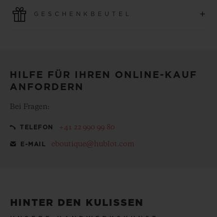
Nutzen Sie die neuesten Zahlungstechnologien. Alle
+
GESCHENKBEUTEL
Online-Käufe sind schnell und sicher und gewährleisten
den Schutz Ihrer persönlichen Daten.
Machen Sie Ihren gekauften Artikel zu etwas
Besonderem, mit unserem kostenlosen Geschenkbeutel
HILFE FÜR IHREN ONLINE-KAUF
ANFORDERN
Bei Fragen:
+41 22 990 99 80
TELEFON
eboutique@hublot.com
E-MAIL
HINTER DEN KULISSEN