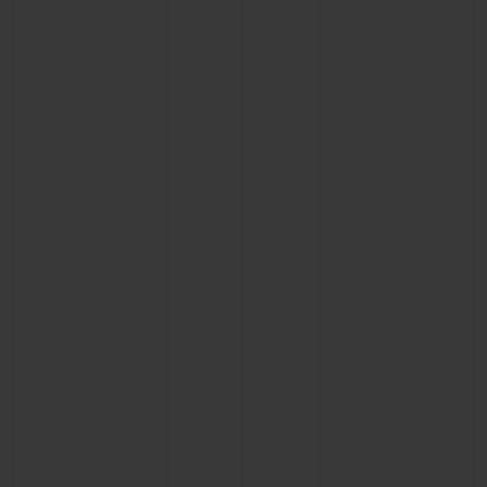
BIG BANG
BIG BANG
SPIRIT OF BIG
SUMMER MULTI-
PEACH CERAMIC
ESSENTIAL T
COLORED CERAMIC
EXKLUSIV ON
EXKLUSIVE DIENSTLEISTUNGEN
5+5-GARANTIE
HUBLOTISTA UND GARANTIEVERLÄNGERUNG
VORAUSSICHTLICHE LIEFERZEIT
KOSTENLOSE LIEFERUNG & RÜCKSENDUNGEN
SICHERE BEZAHLUNG
GESCHENKBEUTEL