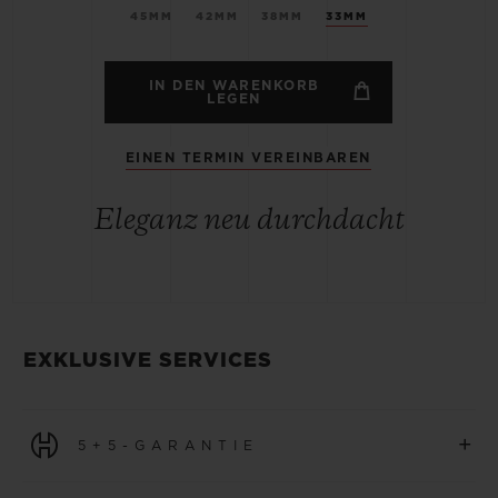
45MM
42MM
38MM
33MM
IN DEN WARENKORB
LEGEN
EINEN TERMIN VEREINBAREN
Eleganz neu durchdacht
EXKLUSIVE SERVICES
+
5+5-GARANTIE
Für alle Uhren, die ab dem 1. Januar 2026 erworben