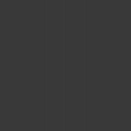
BIG BANG
BIG BANG
SPIRIT OF BIG
SUMMER MULTI-
PEACH CERAMIC
ESSENTIAL T
COLORED CERAMIC
EXKLUSIV ON
EXKLUSIVE DIENSTLEISTUNGEN
5+5-GARANTIE
HUBLOTISTA UND GARANTIEVERLÄNGERUNG
VORAUSSICHTLICHE LIEFERZEIT
KOSTENLOSE LIEFERUNG & RÜCKSENDUNGEN
SICHERE BEZAHLUNG
GESCHENKBEUTEL