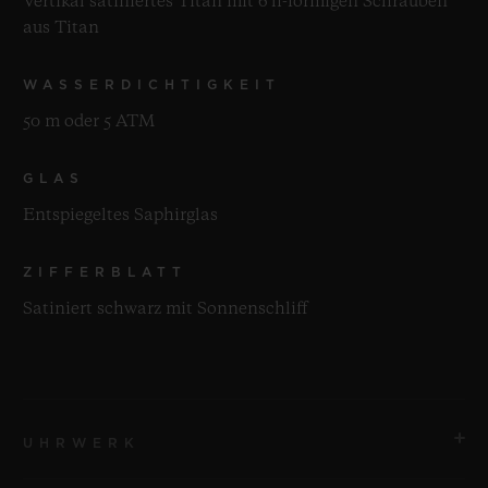
Vertikal satiniertes Titan mit 6 h-förmigen Schrauben
aus Titan
WASSERDICHTIGKEIT
50 m oder 5 ATM
GLAS
Entspiegeltes Saphirglas
ZIFFERBLATT
Satiniert schwarz mit Sonnenschliff
UHRWERK