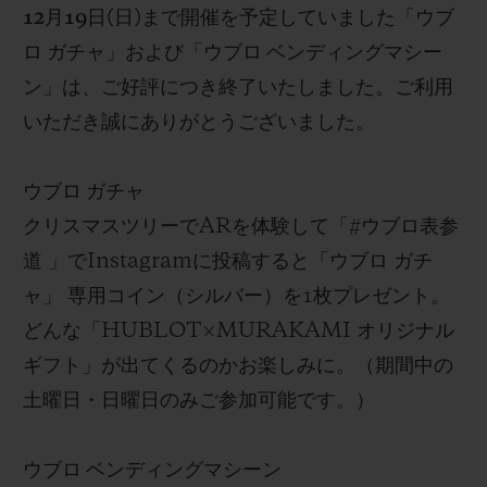
12
月
19
日
(
日
)
まで
開催を
予定していまし
た
「
ウブ
ロ ガチャ」および「ウブロ ベンディングマシー
ン」は、ご好評につき終了いたしました
。ご利用
いただき誠にありがとうございました。
ウブロ ガチャ
クリスマスツリーでAR
を
体験して「
#
ウブロ表参
道 」で
Instagram
に投稿
すると「
ウブロ ガチ
ャ
」 専用
コイン（シルバー）を
1
枚プレゼント。
どんな「
HUBLOT×MURAKAMI
オリジナル
ギフト
」が出てくるのかお楽しみに
。
（期
間中の
土曜日・日曜日のみご参加可能です。）
ウブロ ベンディングマシーン