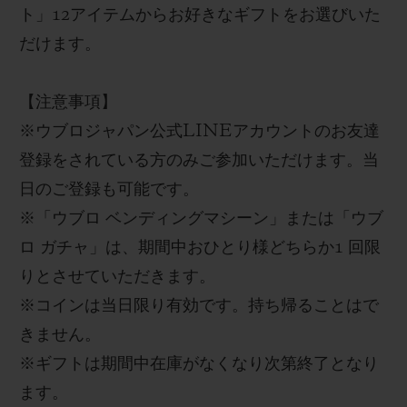
ト
」
12
アイテムからお好きなギフトをお選びいた
だけます。
【
注意事項
】
※
ウブロジャパン
公式
LINE
アカウントのお友達
登録をされている方のみご参加いただけます。当
日のご登録も可能です。
※
「ウブロ ベンディングマシーン」または「ウブ
ロ ガチャ」
は、期間中
おひとり様どちらか
1
回限
りとさせていただきます
。
※
コインは当日限り有効
です。持ち帰ることはで
きません。
※
ギフト
は期間中在庫がなくなり次第終了となり
ます
。