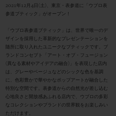
2021
年
12
月
4
日
(
土
)
、
東京
・表参道に「ウブロ表
参道ブティック」
がオープン！
「ウブロ表参道ブティック」は、世界で唯一のデ
CONTACT US
ザインを採用した革新的なプレゼンテーションを
随所に取り入れたユニークなブティックです。ブ
ランドコンセプト「アート・オブ・フュージョン
(
異なる素材やアイデアの融合
)
」を表現した店内
は、グレーやベージュなどのシックな色を基調
に、色彩豊かで華やかなポップアートが融合した
特別な空間です。表参道からの自然光が差し込む
FIND A BOUTIQUE
心地良さと開放感あふれる店内で、ウブロの多彩
なコレクションやブランドの世界観をお楽しみい
ただけます。