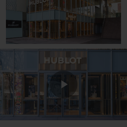
BIG BANG
BIG BANG
SPIRIT OF BIG
SUMMER MULTI-
PEACH CERAMIC
ESSENTIAL T
COLORED CERAMIC
ONLINE
EXCLUSIV
EXCLUSIVE SERVICES
5+5 WARRANTY
JOIN HUBLOTISTA, EXTEND WARRANTY
EXPECTED DELIVERY
Play
FREE DELIVERY & RETURNS
SECURE PAYMENT
Video
GIFT POUCH