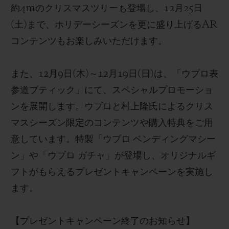
約
4m
のクリスマスツリーも登場し、
12
月
25
日
(
土
)
まで、ホリデーシーズンを更に盛り上げる
AR
コンテンツもお楽しみいただけます。
また、12
月
9
日
(
木
)
～
12
月
19
日
(
日
)
は
、
「ウブロ表
参道ブティック」にて、スペシャルプロモーショ
ン
を展開します。
ウブロ
と村上
隆氏に
よるクリス
マスシーズン限定のコンテンツや購入特典をご用
意しています。
特製「ウブロ ベンディングマシー
ン」や「ウブロ ガチャ」が
登場し
、オリジナルギ
フトがもらえるプレゼントキャンペーン
を実施し
ます。
【
プレゼントキャンペーン
終了の
お知らせ
】