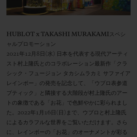
HUBLOT
x TAKASHI MURAKAMI
スペシ
ャルプロモーション
2021
年
12
月
8
日
(
水
)
日本を代表する現代アーティ
スト村上隆氏とのコラボレーション最新作「クラ
シック・フュージョン タカシムラカミ サファイア
レインボー」の発売を記念して、「ウブロ表参道
ブティック」と隣接する大階段が村上隆氏のアー
トの象徴である「お花」で色鮮やかに彩られまし
た。
2022
年
1
月
16
日
(
日
)
まで、ウブロと村上隆氏
によるカラフルな世界をご覧いただけます。さら
に、レインボーの「お花」のオーナメントが彩る