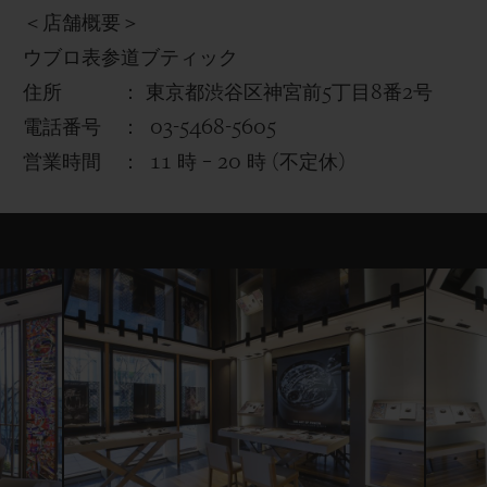
＜店舗概要＞
ウブロ表参道ブティック
住所 ： 東京都渋谷区神宮前
5
丁目
8
番
2
号
電話番号 ：
03-5468-5605
営業時間 ：
11
時
– 20
時
(
不定休
)