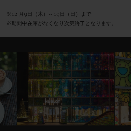
※12
月
9
日（木）～
19
日（日）まで
※
期間中
在庫がなくなり次第終了となります。