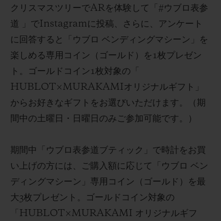
クリスマスツリー
で
AR
を体験して「
#
ウブロ表参
道
」で
Instagram
に
投稿、さらに、
アンケート
に回答する
と「
ウブロ ベンディングマシーン
」を
楽しめる専用
コイン（ゴールド）を
1
枚プレゼン
ト。ゴールドコイン
1
枚対象の
「
HUBLOT×MURAKAMI
オリジナルギフト
」
からお好きなギフトをお選びいただけます。
（
期
間中の土曜日・日曜日のみご参加可能です。）
期間中
「ウブロ表参道ブティック」で時計をお買
い上げの方には、ご購入額
に応じて「ウブロ ベン
ディングマシーン」専用コイン（ゴールド）を
最
大
3
枚プレゼント
。ゴールドコイン対象の
「
HUBLOT×MURAKAMI
オリジナルギフ