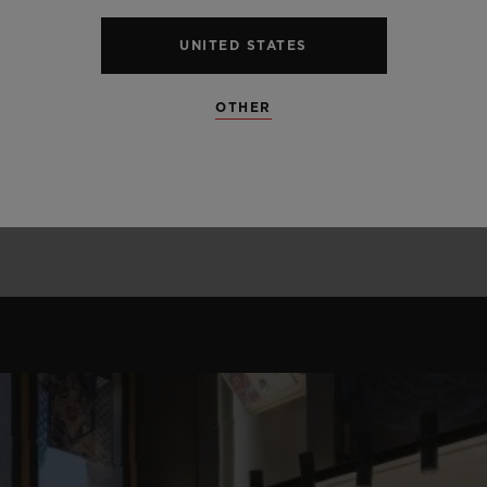
UNITED STATES
OTHER
丁目
8
番
2
号
)