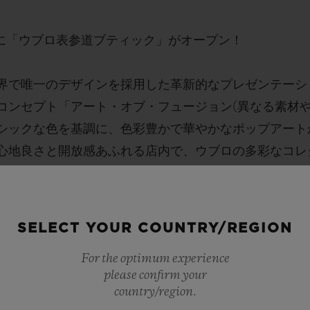
に「ウブロ表参道ブティック」
がオープン！
界で唯一のデザインを採用した革新的なプレゼンテーシ
コンセプト「アート・オブ・フュージョン
(
異なる素材
シックな色を基調に、色彩豊かで華やかなポップアート
心地良さと開放感あふれる店内で、ウブロの多彩なコレ
では、ウブロ初となる画期的な「フリー アクセス ディ
SELECT YOUR COUNTRY/REGION
しではなく、直接見て、触れることができます。さらに
For the optimum experience
など、このブティックだけのエクスペリエンスをご用意
please confirm your
ンターを備え
、
表参道のケヤキ並木が一望できるエクス
country/region.
ます。
「ウブロ表参道ブティック」の公式アカウント。