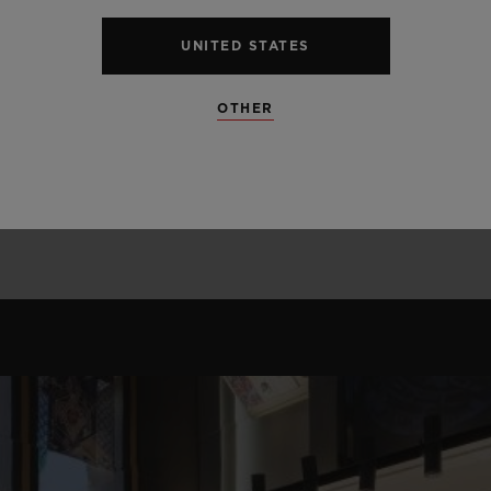
UNITED STATES
OTHER
丁目
8
番
2
号
)