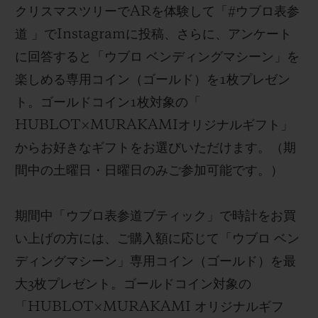
クリスマスツリー
で
AR
を体験して「
#
ウブロ表参
道
」で
Instagram
に
投稿、さらに、
アンケート
に回答する
と「
ウブロ ベンディングマシーン
」を
楽しめる専用
コイン（ゴールド）を
1
枚プレゼン
ト。ゴールドコイン
1
枚対象の
「
HUBLOT×MURAKAMI
オリジナルギフト
」
からお好きなギフトをお選びいただけます。
（
期
間中の土曜日・日曜日のみご参加可能です。）
期間中
「ウブロ表参道ブティック」で時計をお買
い上げの方には、ご購入額
に応じて「ウブロ ベン
ディングマシーン」専用コイン（ゴールド）を
最
大
3
枚プレゼント
。ゴールドコイン対象の
「
HUBLOT×MURAKAMI
オリジナルギフ