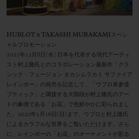
HUBLOT
x TAKASHI MURAKAMI
スペシ
ャルプロモーション
2021
年
12
月
8
日
(
水
)
日本を代表する現代アーティ
スト村上隆氏とのコラボレーション最新作「クラ
シック・フュージョン タカシムラカミ サファイア
レインボー」の発売を記念して、「ウブロ表参道
ブティック」と隣接する大階段が村上隆氏のアー
トの象徴である「お花」で色鮮やかに彩られまし
た。
2022
年
1
月
16
日
(
日
)
まで、ウブロと村上隆氏
によるカラフルな世界をご覧いただけます。さら
に、レインボーの「お花」のオーナメントが彩る