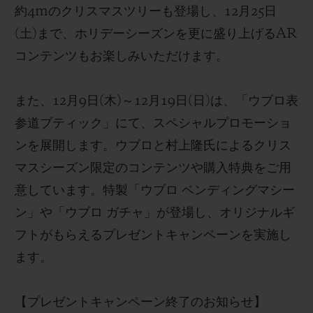
約
4m
のクリスマスツリーも登場し、
12
月
25
日
(
土
)
まで、ホリデーシーズンを更に盛り上げる
AR
コンテンツもお楽しみいただけます。
また、12
月
9
日
(
木
)
～
12
月
19
日
(
日
)
は
、
「ウブロ表
参道ブティック」にて、スペシャルプロモーショ
ン
を展開します。
ウブロ
と村上
隆氏に
よるクリス
マスシーズン限定のコンテンツや購入特典をご用
意しています。
特製「ウブロ ベンディングマシー
ン」や「ウブロ ガチャ」が
登場し
、オリジナルギ
フトがもらえるプレゼントキャンペーン
を実施し
ます。
【
プレゼントキャンペーン
終了の
お知らせ
】