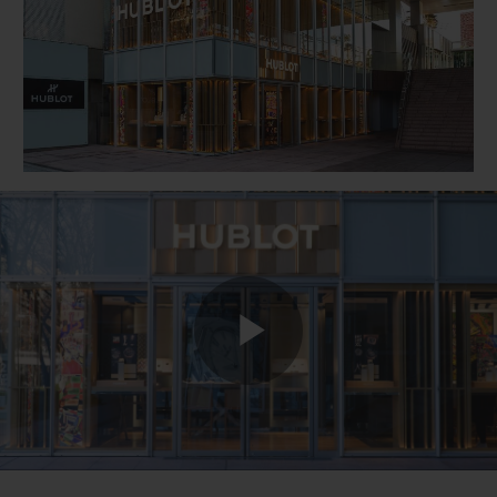
BIG BANG
BIG BANG
SPIRIT OF BIG
SUMMER MULTI-
PEACH CERAMIC
ESSENTIAL T
COLORED CERAMIC
ONLINE
EXCLUSIV
EXCLUSIVE SERVICES
5+5 WARRANTY
JOIN HUBLOTISTA, EXTEND WARRANTY
EXPECTED DELIVERY
Play
FREE DELIVERY & RETURNS
SECURE PAYMENT
Video
GIFT POUCH