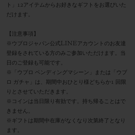
ト
」
12
アイテムからお好きなギフトをお選びいた
だけます。
【
注意事項
】
※
ウブロジャパン
公式
LINE
アカウントのお友達
登録をされている方のみご参加いただけます。当
日のご登録も可能です。
※
「ウブロ ベンディングマシーン」または「ウブ
ロ ガチャ」
は、期間中
おひとり様どちらか
1
回限
りとさせていただきます
。
※
コインは当日限り有効
です。持ち帰ることはで
きません。
※
ギフト
は期間中在庫がなくなり次第終了となり
ます
。