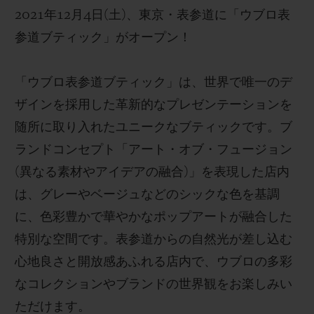
2021
年
12
月
4
日
(
土
)
、
東京
・表参道に「ウブロ表
参道ブティック」
がオープン！
「ウブロ表参道ブティック」は、世界で唯一のデ
CONTACT US
ザインを採用した革新的なプレゼンテーションを
随所に取り入れたユニークなブティックです。ブ
ランドコンセプト「アート・オブ・フュージョン
(
異なる素材やアイデアの融合
)
」を表現した店内
は、グレーやベージュなどのシックな色を基調
に、色彩豊かで華やかなポップアートが融合した
特別な空間です。表参道からの自然光が差し込む
FIND A BOUTIQUE
心地良さと開放感あふれる店内で、ウブロの多彩
なコレクションやブランドの世界観をお楽しみい
ただけます。