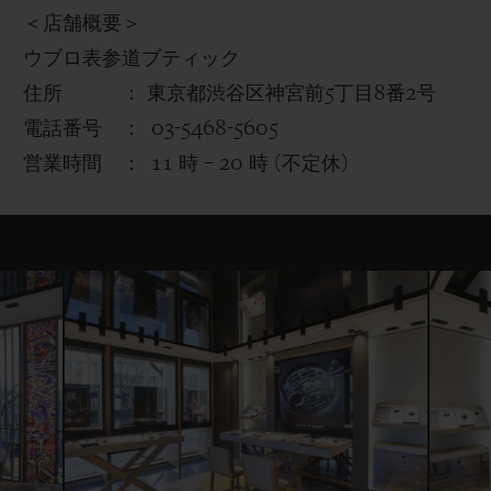
＜店舗概要＞
ウブロ表参道ブティック
住所 ： 東京都渋谷区神宮前
5
丁目
8
番
2
号
電話番号 ：
03-5468-5605
営業時間 ：
11
時
– 20
時
(
不定休
)