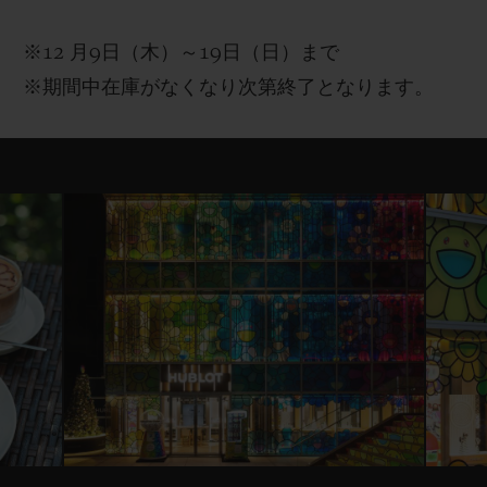
※12
月
9
日（木）～
19
日（日）まで
※
期間中
在庫がなくなり次第終了となります。