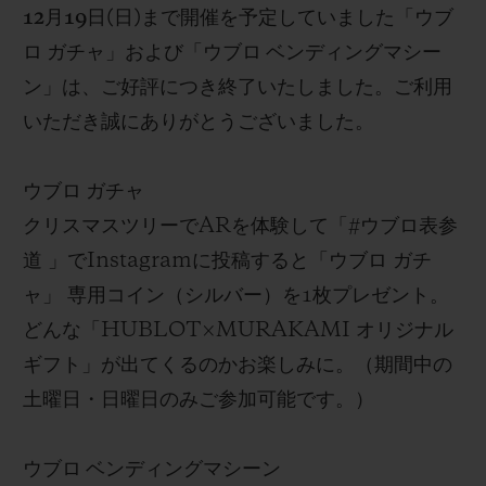
12
月
19
日
(
日
)
まで
開催を
予定していまし
た
「
ウブ
ロ ガチャ」および「ウブロ ベンディングマシー
ン」は、ご好評につき終了いたしました
。ご利用
いただき誠にありがとうございました。
ウブロ ガチャ
クリスマスツリーでAR
を
体験して「
#
ウブロ表参
道 」で
Instagram
に投稿
すると「
ウブロ ガチ
ャ
」 専用
コイン（シルバー）を
1
枚プレゼント。
どんな「
HUBLOT×MURAKAMI
オリジナル
ギフト
」が出てくるのかお楽しみに
。
（期
間中の
土曜日・日曜日のみご参加可能です。）
ウブロ ベンディングマシーン