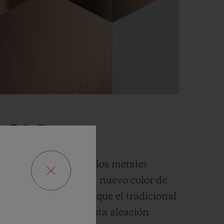
GOLD
usión y alquimista de los metales
ot ha desarrollado un nuevo color de
a un tono más cálido que el tradicional
es 5N. En concreto, esta aleación