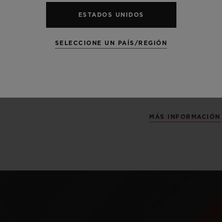
exclusiva, baut
ESTADOS UNIDOS
platino, y se pr
operaciones de 
SELECCIONE UN PAÍS/REGIÓN
Hublot, se comb
inesperados, co
caucho o el car
MÁS INFORMACIÓN