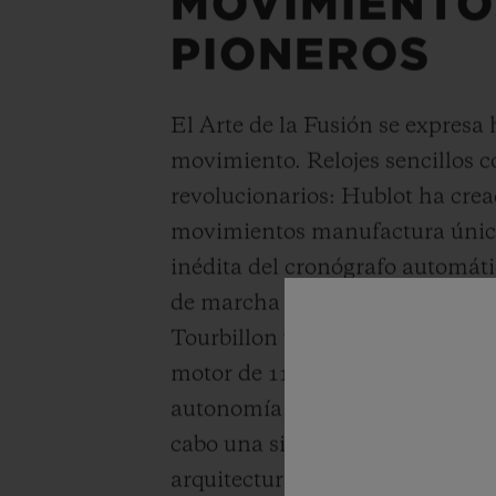
MOVIMIENTO
PIONEROS
El Arte de la Fusión se expresa 
movimiento. Relojes sencillos c
revolucionarios: Hublot ha cre
movimientos manufactura único
inédita del cronógrafo automáti
de marcha exclusiva de los cali
Tourbillon y MP-11. El enfoque 
motor de 11 barriletes MP-05, d
autonomía. En su "Arte de la Fu
cabo una simbiosis perfecta ent
arquitectura y diseño.