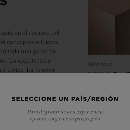
S
hasta en el corazón del
on conceptos relojeros
ado toda una gama de
s. La arquitectura
Materiales
co Unico. La reserva
KING 
bres Meca-10,
revolucionario del
Maestro de la f
otado de 50 días de
SELECCIONE UN PAÍS/REGIÓN
preciosos, Hubl
sión", Hublot lleva a
Para disfrutar de una experiencia
oro que present
re funcionalidad,
óptima, confirme su país/región
oro de 18 quilat