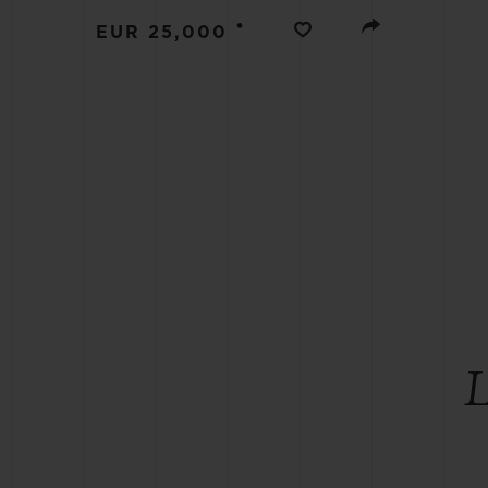
BIG BANG
•
EUR 25,000
SUMMER MULTI-COLORED
CERAMIC
SERVICIOS EXCLUSIVOS
GARANTÍA 5+5
HU
GARA
C
L