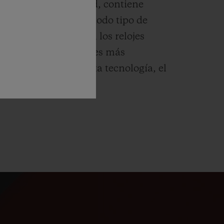
izada como King Gold, contiene
esta perfectamente a todo tipo de
pulido y satinado.
En los relojes
ina con los materiales más
mo la cerámica de alta tecnología, el
bono.