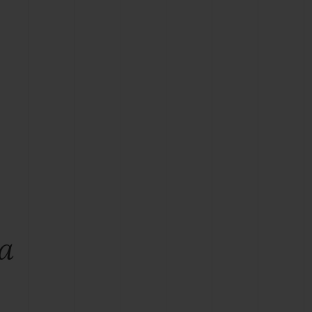
BIG BANG
BIG BANG
L TAUPE
RELOADED ALL BLACK
 ONLINE
PAGO SEGURO
ESTUCHE DE REGALO
S
NTRAR UNA BOUTIQUE
da