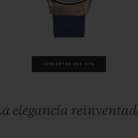
BIG BANG
SPIRIT OF 
PEACH CERAMIC
ESSENTIA
EXCLUSIVO
BLOTISTA Y
ENTREGA PREVISTA
DEVOLUCIONES Y
NTÍA AMPLIADA
ENVÍOS GRATUITO
CONCERTAR UNA CITA
ONTACTO
ENCO
a elegancia reinventa