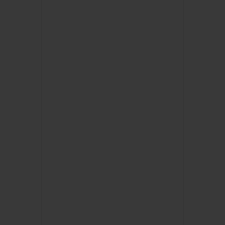
BIG BANG
BIG BANG
SPIRIT OF BIG
SUMMER MULTI-
PEACH CERAMIC
ESSENTIAL T
COLORED CERAMIC
EXCLUSIV
ONLINE
SERVICIOS EXCLUSIVOS
GARANTÍA 5+5
HUBLOTISTA Y GARANTÍA AMPLIADA
ENTREGA PREVISTA
DEVOLUCIONES Y ENVÍOS GRATUITOS
PAGO SEGURO
ESTUCHE DE REGALO