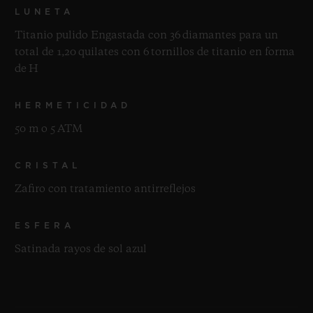
LUNETA
Titanio pulido Engastada con 36 diamantes para un
total de 1,20 quilates con 6 tornillos de titanio en forma
de H
HERMETICIDAD
50 m o 5 ATM
CRISTAL
Zafiro con tratamiento antirreflejos
ESFERA
Satinada rayos de sol azul