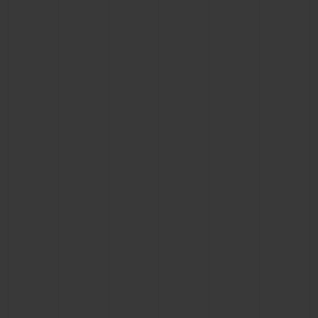
BIG BANG
BIG BANG
SPIRIT OF BIG
SUMMER MULTI-
PEACH CERAMIC
ESSENTIAL T
COLORED CERAMIC
EXCLUSIV
ONLINE
SERVICIOS EXCLUSIVOS
GARANTÍA 5+5
HUBLOTISTA Y GARANTÍA AMPLIADA
ENTREGA PREVISTA
DEVOLUCIONES Y ENVÍOS GRATUITOS
PAGO SEGURO
ESTUCHE DE REGALO