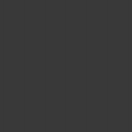
BIG BANG
BIG BANG
SPIRIT OF BIG
SUMMER MULTI-
PEACH CERAMIC
ESSENTIAL T
COLORED CERAMIC
EXCLUSIV
ONLINE
SERVICIOS EXCLUSIVOS
GARANTÍA 5+5
HUBLOTISTA Y GARANTÍA AMPLIADA
ENTREGA PREVISTA
DEVOLUCIONES Y ENVÍOS GRATUITOS
PAGO SEGURO
ESTUCHE DE REGALO