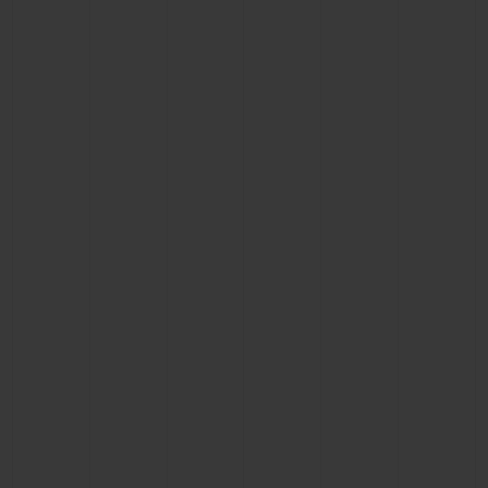
BIG BANG
BIG BANG
SPIRIT OF BIG
SUMMER MULTI-
PEACH CERAMIC
ESSENTIAL T
COLORED CERAMIC
EXCLUSIV
ONLINE
SERVICIOS EXCLUSIVOS
GARANTÍA 5+5
HUBLOTISTA Y GARANTÍA AMPLIADA
ENTREGA PREVISTA
DEVOLUCIONES Y ENVÍOS GRATUITOS
PAGO SEGURO
ESTUCHE DE REGALO