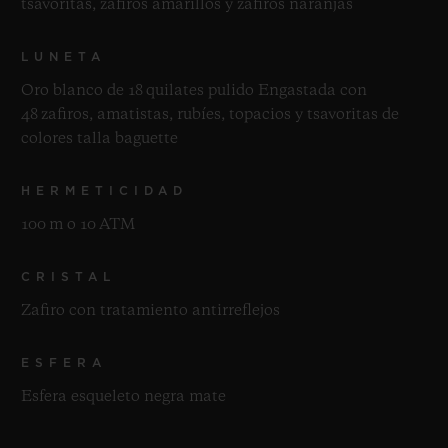
tsavoritas, zafiros amarillos y zafiros naranjas
LUNETA
Oro blanco de 18 quilates pulido Engastada con
48 zafiros, amatistas, rubíes, topacios y tsavoritas de
colores talla baguette
HERMETICIDAD
100 m o 10 ATM
CRISTAL
Zafiro con tratamiento antirreflejos
ESFERA
Esfera esqueleto negra mate