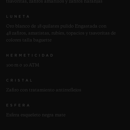
tsavoritas, zafiros amarillos y zafiros naranjas
LUNETA
Oro blanco de 18 quilates pulido Engastada con
48 zafiros, amatistas, rubíes, topacios y tsavoritas de
colores talla baguette
HERMETICIDAD
100 m o 10 ATM
CRISTAL
Zafiro con tratamiento antirreflejos
ESFERA
Esfera esqueleto negra mate