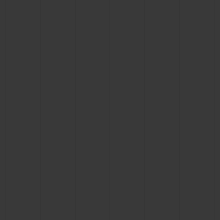
BIG BANG
BIG BANG
SPIRIT OF BIG
SUMMER MULTI-
PEACH CERAMIC
ESSENTIAL T
COLORED CERAMIC
EXCLUSIV
ONLINE
SERVICIOS EXCLUSIVOS
GARANTÍA 5+5
HUBLOTISTA Y GARANTÍA AMPLIADA
ENTREGA PREVISTA
DEVOLUCIONES Y ENVÍOS GRATUITOS
PAGO SEGURO
ESTUCHE DE REGALO