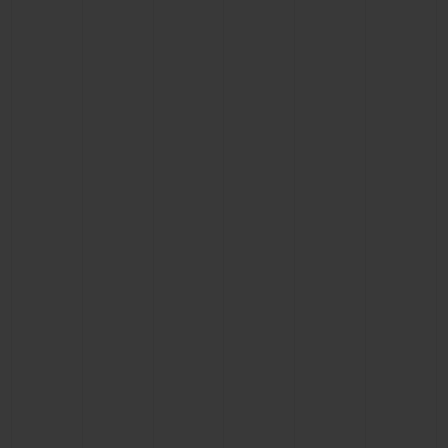
BIG BANG
BIG BANG
SPIRIT OF BIG
SUMMER MULTI-
PEACH CERAMIC
ESSENTIAL T
COLORED CERAMIC
EXCLUSIV
ONLINE
SERVICIOS EXCLUSIVOS
GARANTÍA 5+5
HUBLOTISTA Y GARANTÍA AMPLIADA
ENTREGA PREVISTA
DEVOLUCIONES Y ENVÍOS GRATUITOS
PAGO SEGURO
ESTUCHE DE REGALO