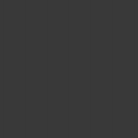
BIG BANG
BIG BANG
SPIRIT OF BIG
SUMMER MULTI-
PEACH CERAMIC
ESSENTIAL T
COLORED CERAMIC
EXCLUSIV
ONLINE
SERVICIOS EXCLUSIVOS
GARANTÍA 5+5
HUBLOTISTA Y GARANTÍA AMPLIADA
ENTREGA PREVISTA
DEVOLUCIONES Y ENVÍOS GRATUITOS
PAGO SEGURO
ESTUCHE DE REGALO