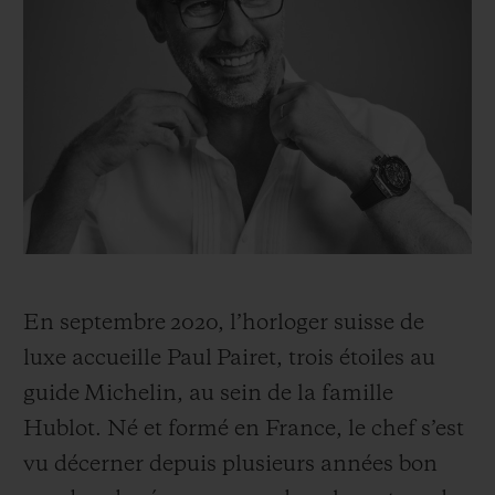
BIG BANG
BIG BANG
SPIRIT OF BIG
SUMMER MULTI-
PEACH CERAMIC
ESSENTIAL T
COLORED CERAMIC
EXCLUSIVITÉ
LIGNE
SERVICES EXCLUSIFS
GARANTIE 5+5
HUBLOTISTA ET EXTENSION DE GARANTIE
DÉLAI DE LIVRAISON
En septembre 2020, l’horloger suisse de
luxe accueille Paul Pairet, trois étoiles au
LIVRAISON ET RETOURS GRATUITS
guide Michelin, au sein de la famille
Hublot. Né et formé en France, le chef s’est
PAIEMENT SÉCURISÉ
vu décerner depuis plusieurs années bon
POCHETTE CADEAU