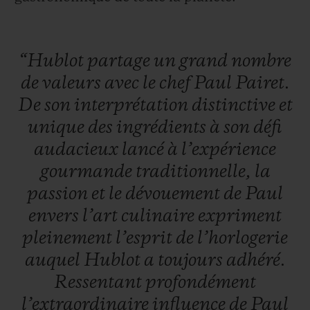
“Hublot
partage
un
grand
nombre
de
valeurs
avec
le
chef
Paul
Pairet.
De
son
interprétation
distinctive
et
unique
des
ingrédients
à
son
défi
audacieux
lancé
à
l’expérience
gourmande
traditionnelle,
la
passion
et
le
dévouement
de
Paul
envers
l’art
culinaire
expriment
pleinement
l’esprit
de
l’horlogerie
auquel
Hublot
a
toujours
adhéré.
Ressentant
profondément
l’extraordinaire
influence
de
Paul