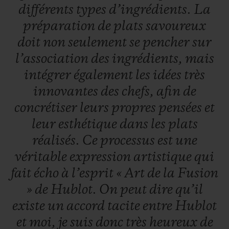
différents
types
d’ingrédients.
La
préparation
de
plats
savoureux
doit
non
seulement
se
pencher
sur
l’association
des
ingrédients,
mais
intégrer
également
les
idées
très
innovantes
des
chefs,
afin
de
concrétiser
leurs
propres
pensées
et
leur
esthétique
dans
les
plats
réalisés.
Ce
processus
est
une
véritable
expression
artistique
qui
fait
écho
à
l’esprit
«
Art
de
la
Fusion
»
de
Hublot.
On
peut
dire
qu’il
existe
un
accord
tacite
entre
Hublot
et
moi,
je
suis
donc
très
heureux
de