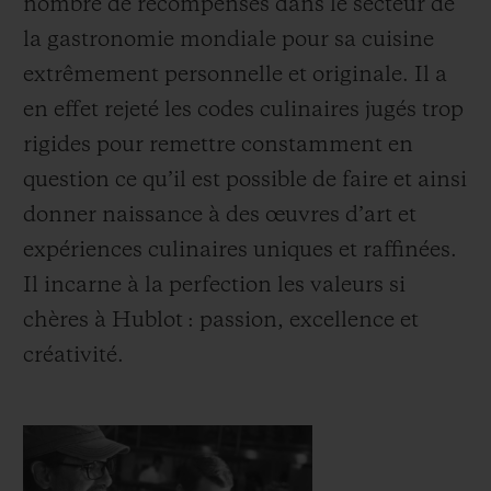
nombre de récompenses dans le secteur de
la gastronomie mondiale pour sa cuisine
extrêmement personnelle et originale. Il a
en effet rejeté les codes culinaires jugés trop
rigides pour remettre constamment en
NOUS CONTACTER
question ce qu’il est possible de faire et ainsi
donner naissance à des œuvres d’art et
expériences culinaires uniques et raffinées.
Il incarne à la perfection les valeurs si
chères à Hublot : passion, excellence et
créativité.
TROUVER UNE BOUTIQUE