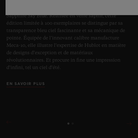
incontesté du saphir, Hublot repousse une fois de plus
les limites de l’horlogerie avec la nouvelle Big Bang
Sapphire Sky Blue. Réalisée en verre saphir, cette
édition limitée à 100 exemplaires se distingue par sa
transparence bleu ciel fascinante et sa mécanique de
pointe. Équipée de l’innovant calibre manufacture
Meca-10, elle illustre l’expertise de Hublot en matière
de designs d’exception et de matériaux
révolutionnaires. Et procure in fine une impression
d’infini, tel un ciel d’été.
EN SAVOIR PLUS