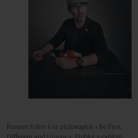
Restant fidèle à sa philosophie « Be First,
Different and Unique », Hublot a exploré