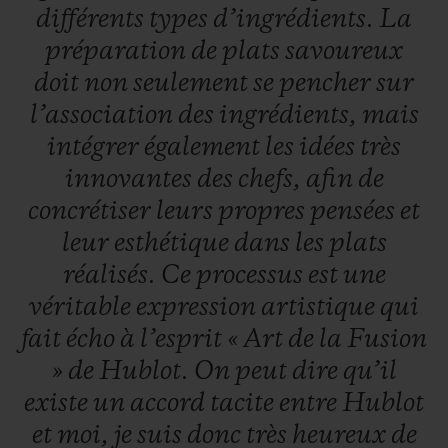
différents
types
d’ingrédients.
La
préparation
de
plats
savoureux
doit
non
seulement
se
pencher
sur
l’association
des
ingrédients,
mais
intégrer
également
les
idées
très
innovantes
des
chefs,
afin
de
concrétiser
leurs
propres
pensées
et
leur
esthétique
dans
les
plats
réalisés.
Ce
processus
est
une
véritable
expression
artistique
qui
fait
écho
à
l’esprit
«
Art
de
la
Fusion
»
de
Hublot.
On
peut
dire
qu’il
existe
un
accord
tacite
entre
Hublot
et
moi,
je
suis
donc
très
heureux
de