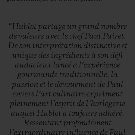
“Hublot
partage
un
grand
nombre
de
valeurs
avec
le
chef
Paul
Pairet.
De
son
interprétation
distinctive
et
unique
des
ingrédients
à
son
défi
audacieux
lancé
à
l’expérience
gourmande
traditionnelle,
la
passion
et
le
dévouement
de
Paul
envers
l’art
culinaire
expriment
pleinement
l’esprit
de
l’horlogerie
auquel
Hublot
a
toujours
adhéré.
Ressentant
profondément
l’extraordinaire
influence
de
Paul