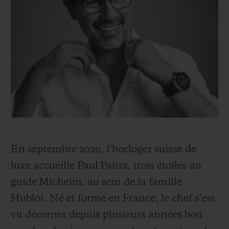
BIG BANG
BIG BANG
SPIRIT OF BIG
SUMMER MULTI-
PEACH CERAMIC
ESSENTIAL T
COLORED CERAMIC
EXCLUSIVITÉ
LIGNE
SERVICES EXCLUSIFS
GARANTIE 5+5
HUBLOTISTA ET EXTENSION DE GARANTIE
DÉLAI DE LIVRAISON
En septembre 2020, l’horloger suisse de
luxe accueille Paul Pairet, trois étoiles au
LIVRAISON ET RETOURS GRATUITS
guide Michelin, au sein de la famille
Hublot. Né et formé en France, le chef s’est
PAIEMENT SÉCURISÉ
vu décerner depuis plusieurs années bon
POCHETTE CADEAU