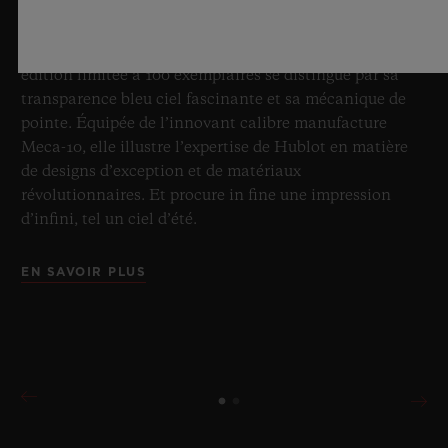
incontesté du saphir, Hublot repousse une fois de plus
les limites de l’horlogerie avec la nouvelle Big Bang
Sapphire Sky Blue. Réalisée en verre saphir, cette
édition limitée à 100 exemplaires se distingue par sa
transparence bleu ciel fascinante et sa mécanique de
pointe. Équipée de l’innovant calibre manufacture
Meca-10, elle illustre l’expertise de Hublot en matière
de designs d’exception et de matériaux
révolutionnaires. Et procure in fine une impression
d’infini, tel un ciel d’été.
EN SAVOIR PLUS