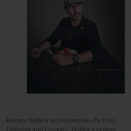
Restant fidèle à sa philosophie « Be First,
Different and Unique », Hublot a exploré