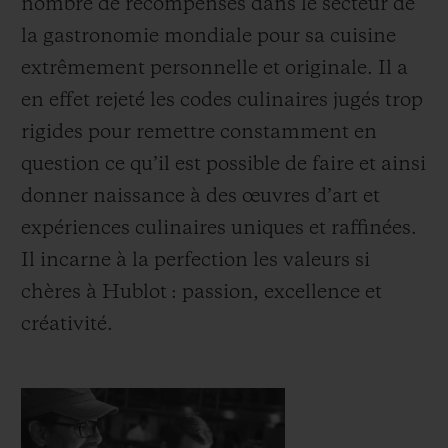
nombre de récompenses dans le secteur de
la gastronomie mondiale pour sa cuisine
extrêmement personnelle et originale. Il a
en effet rejeté les codes culinaires jugés trop
rigides pour remettre constamment en
NOUS CONTACTER
question ce qu’il est possible de faire et ainsi
donner naissance à des œuvres d’art et
expériences culinaires uniques et raffinées.
Il incarne à la perfection les valeurs si
chères à Hublot : passion, excellence et
créativité.
TROUVER UNE BOUTIQUE