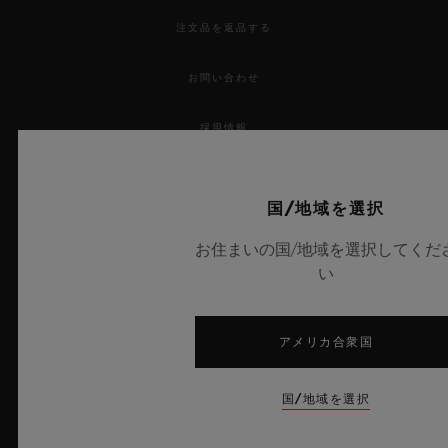
注文品を返品する
お問い合わせ
採用情報
プレス
国/地域を選択
プライバシー
お住まいの国/地域を選択してくだ
い
法的通知と利用規約
販売条件
アメリカ合衆国
倫理的取り組み
国/地域を選択
アクセシビリティ