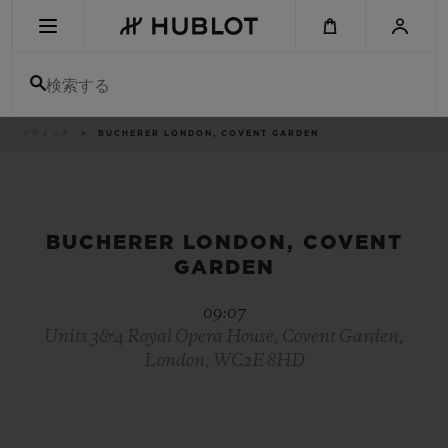
Skip
to
main
content
検索する
パ
ブティック
BUCHERER LONDON, COVENT GARDEN
最近の検索
ン
く
ず
リ
最近の検索はありません
ス
ト
新作
BUCHERER LONDON, COVENT
GARDEN
09:07
Units 3&4 Royal Opera House, Covent Garden,
London, WC2E 8HD