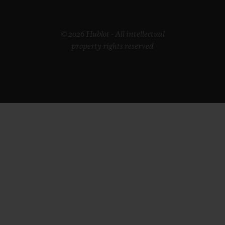
© 2026 Hublot - All intellectual
property rights reserved