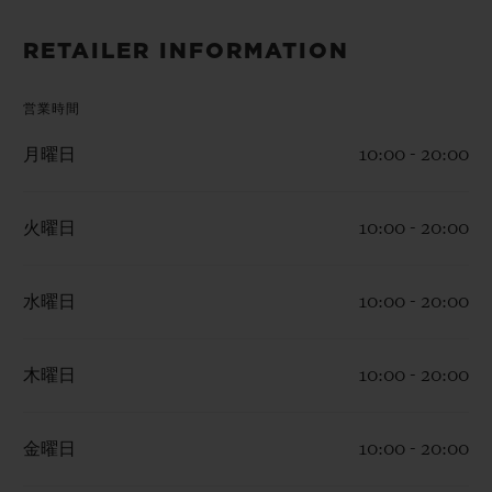
ビッグ・バン
ビッグ・バン
スピリット オブ ビ
バン
サマー マルチカラーセラ
ピーチセラミック
エッセンシャル 
RETAILER INFORMATION
ミック
オンライン限
営業時間
特別なサービス
月曜日
10:00 - 20:00
5＋5年保証
火曜日
10:00 - 20:00
ウブロティスタと延長保証
水曜日
10:00 - 20:00
配送日数
送料＆返品無料
木曜日
10:00 - 20:00
安全な決済
金曜日
10:00 - 20:00
ギフトポーチ