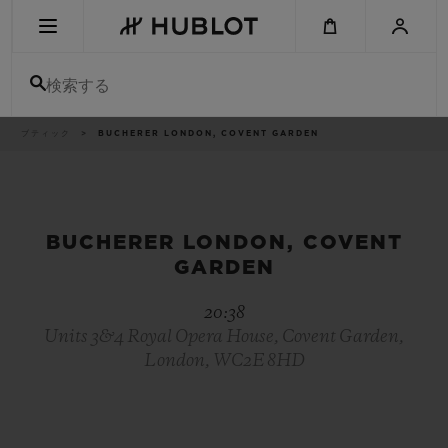
Skip
to
main
content
検索する
パ
ブティック
BUCHERER LONDON, COVENT GARDEN
最近の検索
ン
く
ず
リ
最近の検索はありません
ス
ト
新作
BUCHERER LONDON, COVENT
GARDEN
20:38
Units 3&4 Royal Opera House, Covent Garden,
London, WC2E 8HD