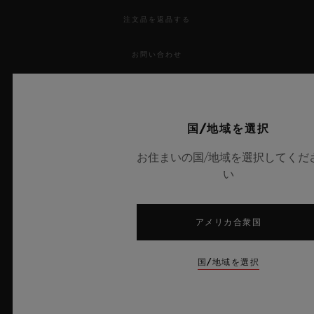
注文品を返品する
お問い合わせ
採用情報
プレス
国/地域を選択
お住まいの国/地域を選択してくだ
プライバシー
い
法的通知と利用規約
アメリカ合衆国
販売条件
国/地域を選択
倫理的取り組み
アクセシビリティ