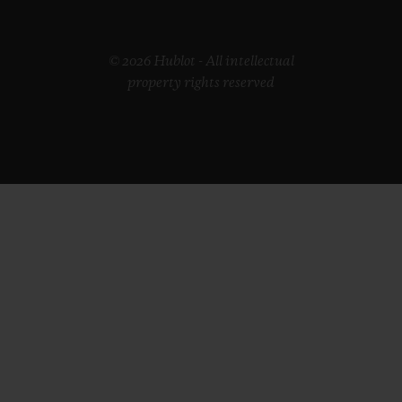
© 2026 Hublot - All intellectual
property rights reserved