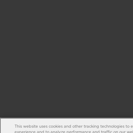
This website uses cookies and other tracking technologies to 
experience and to analyze performance and traffic on our web