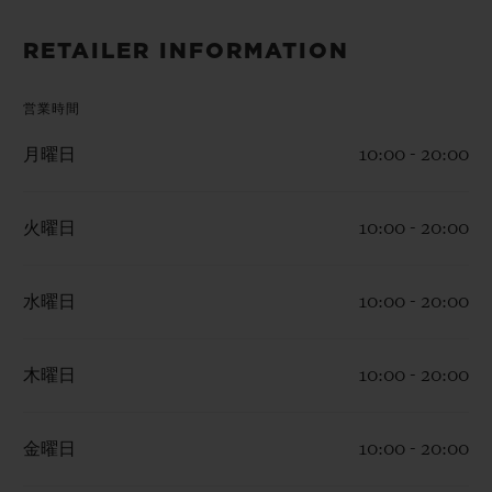
ビッグ・バン
ビッグ・バン
スピリット オブ ビ
バン
サマー マルチカラーセラ
ピーチセラミック
エッセンシャル 
RETAILER INFORMATION
ミック
オンライン限
営業時間
特別なサービス
月曜日
10:00 - 20:00
5＋5年保証
火曜日
10:00 - 20:00
ウブロティスタと延長保証
水曜日
10:00 - 20:00
配送日数
送料＆返品無料
木曜日
10:00 - 20:00
安全な決済
金曜日
10:00 - 20:00
ギフトポーチ