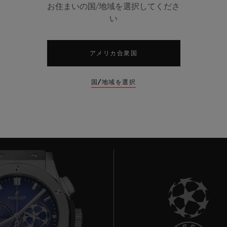
お住まいの国/地域を選択してくださ
い
0
アメリカ合衆国
0
国/地域を選択