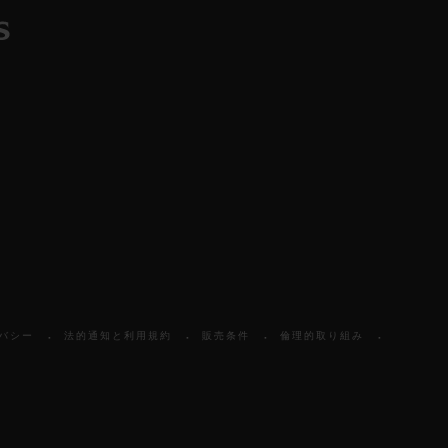
バシー
法的通知と利用規約
販売条件
倫理的取り組み