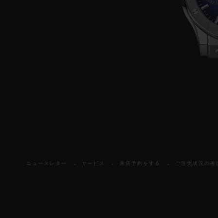
ニュースレター
サービス
来店予約をする
ご注文状況の確