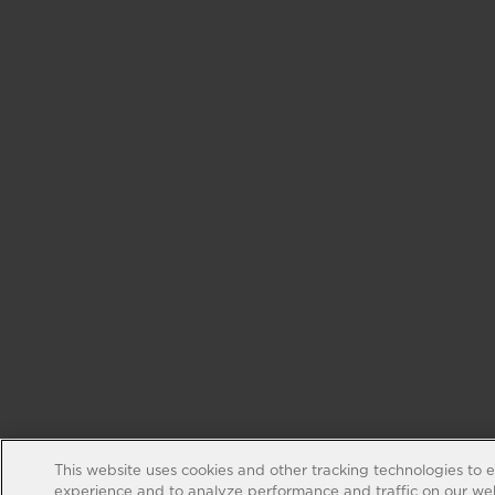
This website uses cookies and other tracking technologies to 
experience and to analyze performance and traffic on our web