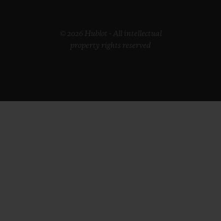
© 2026 Hublot - All intellectual
property rights reserved