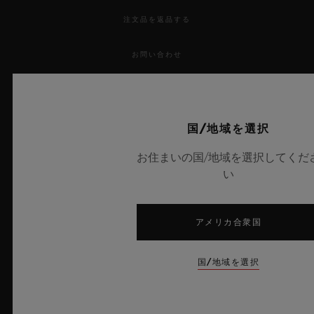
注文品を返品する
お問い合わせ
採用情報
プレス
国/地域を選択
お住まいの国/地域を選択してくだ
プライバシー
い
法的通知と利用規約
アメリカ合衆国
販売条件
国/地域を選択
倫理的取り組み
アクセシビリティ