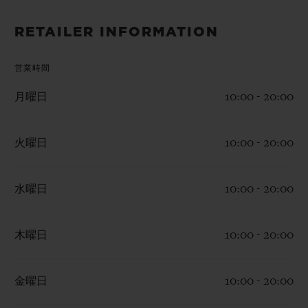
ビッグ・バン
ビッグ・バン
スピリット オブ ビ
バン
サマー マルチカラーセラ
ピーチセラミック
エッセンシャル 
RETAILER INFORMATION
ミック
オンライン限
営業時間
特別なサービス
月曜日
10:00 - 20:00
5＋5年保証
火曜日
10:00 - 20:00
ウブロティスタと延長保証
水曜日
10:00 - 20:00
配送日数
送料＆返品無料
木曜日
10:00 - 20:00
安全な決済
金曜日
10:00 - 20:00
ギフトポーチ