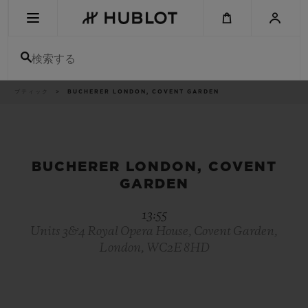
Skip
to
main
content
検索する
パ
ブティック
BUCHERER LONDON, COVENT GARDEN
最近の検索
ン
く
ず
リ
最近の検索はありません
ス
ト
新作
BUCHERER LONDON, COVENT
GARDEN
13:55
Units 3&4 Royal Opera House, Covent Garden,
London, WC2E 8HD