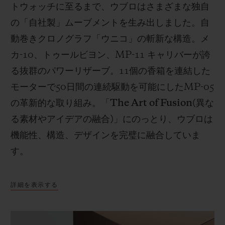
トウォッチに至るまで、ウブロはさまざまな独自
の「自社製」ムーブメントを生み出しました。自
動巻きクロノグラフ「ウニコ」の斬新な構造。メ
カ
-10
、トゥールビヨン、
MP-11
キャリバーが誇
る抜群のパワーリザーブ。
11
個の香箱を連結した
モーターで
50
日間の連続駆動を可能にした
MP-05
の革新的な取り組み。「
The Art of Fusion(
異な
る素材やアイデアの融合
)
」にのっとり、ウブロは
機能性、構造、デザインを完璧に融合していま
す。
詳細を表示する