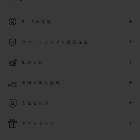
+
5＋5年保証
2026年1月1日以降に購入された全ての時計には、5年間の国
+
ウブロティスタと延長保証
際保証が適用されます。
詳細を表示する
「ウブロティスタ」コミュニティに参加する
事で
、
2026
年
1
+
配送日数
月
1
日以降に購入された時計を対象に、保証を
さら
に5
年間延
長できます
(
条件あり
)
。また、メンバー限定のイベントにも
ご入金確認後、4～7営業日以内に配送予定です。在庫状況に
アクセス可能になります。
+
送料＆返品無料
より異なる場合がございます
詳細を表示する
送料は無料となり、返品も簡単な手続きのみで無料となりま
+
安全な決済
す
最新の決済技術をご利用ください。オンラインでのすべての
+
ギフトポーチ
ご購入は迅速で安全に処理され、お客様の個人情報は確実に
保護されます。
ウブロの無料ギフトポーチでお買い物をより特別なものにし