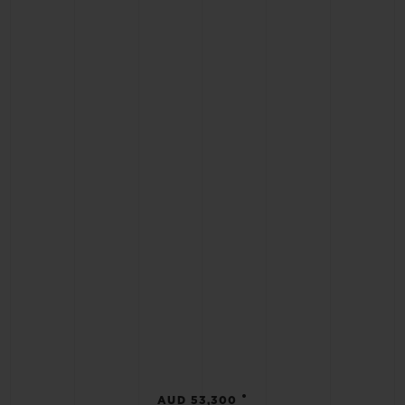
•
AUD 53,300