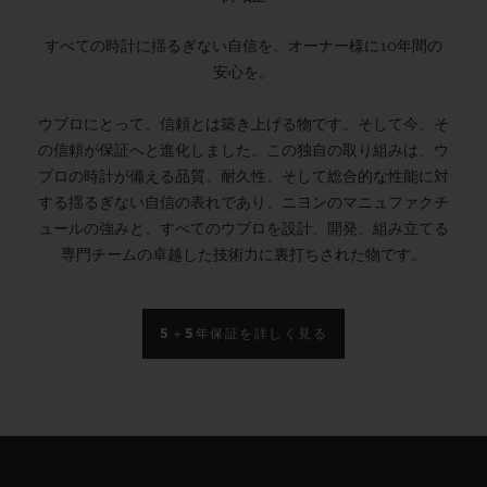
すべての時計に揺るぎない自信を。オーナー様に10年間の
安心を。
ウブロにとって、信頼とは築き上げる物です。そして今、そ
の信頼が保証へと進化しました。この独自の取り組みは、ウ
ブロの時計が備える品質、耐久性、そして総合的な性能に対
する揺るぎない自信の表れであり、ニヨンのマニュファクチ
ュールの強みと、すべてのウブロを設計、開発、組み立てる
専門チームの卓越した技術力に裏打ちされた物です。
5＋5年保証を詳しく見る