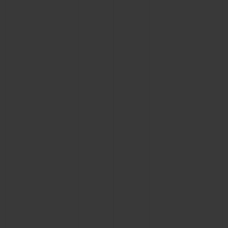
ビッグ・バン
ビッグ・バン
スピリット オブ ビ
バン
サマー マルチカラーセラ
ピーチセラミック
エッセンシャル 
ミック
オンライン限
特別なサービス
5＋5年保証
ウブロティスタと延長保証
配送日数
送料＆返品無料
安全な決済
ギフトポーチ