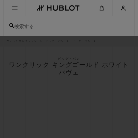
Skip
to
main
content
検索する
パ
ウォッチコレクション
ビッグ・バン
ビッグ・バン
最近の検索
ン
く
ず
リ
最近の検索はありません
ス
ビッグ・バン
ト
ワンクリック キングゴールド ホワイト
新作
パヴェ