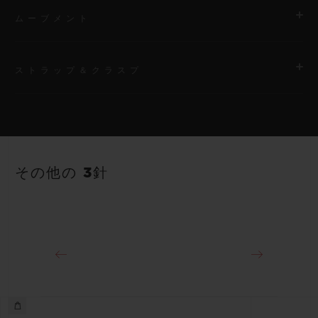
ムーブメント
ストラップ＆クラスプ
ムーブメント
HUB1120 自動巻きムーブメント
ストラップ
パワーリザーブ
ホワイトのストラクチャードラバー（ライン入り）ストラップ
40時間
その他の 3針
クラスプ
18Kキングゴールド＆ステンレススチール