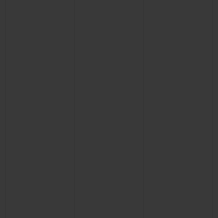
ビッグ・バン
ビッグ・バン
スピリット オブ ビ
バン
サマー マルチカラーセラ
ピーチセラミック
エッセンシャル 
ミック
オンライン限
特別なサービス
5＋5年保証
ウブロティスタと延長保証
配送日数
送料＆返品無料
安全な決済
ギフトポーチ