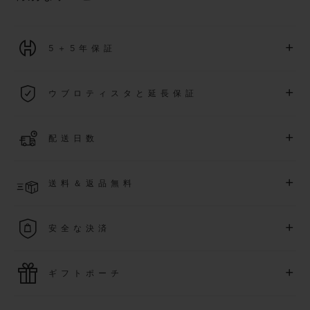
+
5＋5年保証
2026年1月1日以降に購入された全ての時計には、5年間の国
+
ウブロティスタと延長保証
際保証が適用されます。
詳細を表示する
「ウブロティスタ」コミュニティに参加する
事で
、
2026
年
1
+
配送日数
月
1
日以降に購入された時計を対象に、保証を
さら
に5
年間延
長できます
(
条件あり
)
。また、メンバー限定のイベントにも
ご入金確認後、2～6営業日以内に配送予定です。在庫状況に
アクセス可能になります。
+
送料＆返品無料
より異なる場合がございます
詳細を表示する
送料は無料となり、返品も簡単な手続きのみで無料となりま
+
安全な決済
す
最新の決済技術をご利用ください。オンラインでのすべての
+
ギフトポーチ
ご購入は迅速で安全に処理され、お客様の個人情報は確実に
保護されます。
ウブロの無料ギフトポーチでお買い物をより特別なものにし