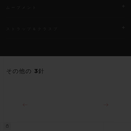
ムーブメント
ストラップ＆クラスプ
ムーブメント
HUB1120 自動巻きムーブメント
ストラップ
パワーリザーブ
ホワイトのストラクチャードラバー（ライン入り）ストラップ
40時間
その他の 3針
クラスプ
18Kキングゴールド＆ステンレススチール