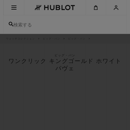
Skip
to
main
content
検索する
パ
ウォッチコレクション
ビッグ・バン
ビッグ・バン
最近の検索
ン
く
ず
リ
最近の検索はありません
ス
ビッグ・バン
ト
ワンクリック キングゴールド ホワイト
新作
パヴェ