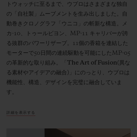
トウォッチに至るまで、ウブロはさまざまな独自
の「自社製」ムーブメントを生み出しました。自
動巻きクロノグラフ「ウニコ」の斬新な構造。メ
カ
-10
、トゥールビヨン、
MP-11
キャリバーが誇
る抜群のパワーリザーブ。
11
個の香箱を連結した
モーターで
50
日間の連続駆動を可能にした
MP-05
の革新的な取り組み。「
The Art of Fusion(
異な
る素材やアイデアの融合
)
」にのっとり、ウブロは
機能性、構造、デザインを完璧に融合していま
す。
詳細を表示する