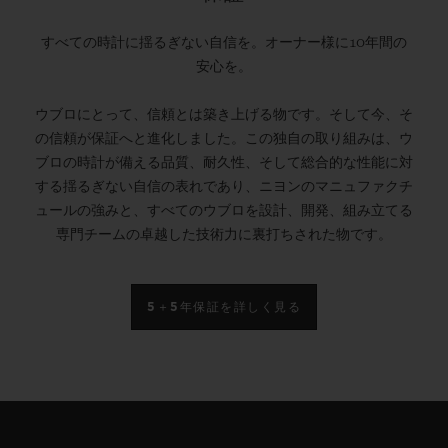
すべての時計に揺るぎない自信を。オーナー様に10年間の
安心を。
ウブロにとって、信頼とは築き上げる物です。そして今、そ
の信頼が保証へと進化しました。この独自の取り組みは、ウ
ブロの時計が備える品質、耐久性、そして総合的な性能に対
する揺るぎない自信の表れであり、ニヨンのマニュファクチ
ュールの強みと、すべてのウブロを設計、開発、組み立てる
専門チームの卓越した技術力に裏打ちされた物です。
5＋5年保証を詳しく見る