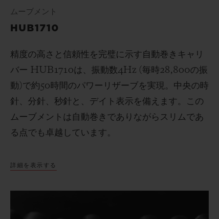
ムーブメント
HUB1710
精度の高さと信頼性を完璧に示す自動巻きキャリ
バー
HUB1710
は、
振動数
4Hz (
毎時
28,800
の振
動
)
で
約50時間のパワーリザーブを実現。
中央の時
針、分針、秒針と、
デイト表示を備えます
。この
ムーブメントは自動巻きでありながらスリムであ
る点でも卓越しています。
詳細を表示する