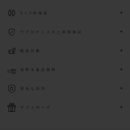
+
5＋5年保証
2026年1月1日以降に購入された全ての時計には、5年間の国
+
ウブロティスタと延長保証
際保証が適用されます。
詳細を表示する
「ウブロティスタ」コミュニティに参加する
事で
、
2026
年
1
+
配送日数
月
1
日以降に購入された時計を対象に、保証を
さら
に5
年間延
長できます
(
条件あり
)
。また、メンバー限定のイベントにも
ご入金確認後、2～6営業日以内に配送予定です。在庫状況に
アクセス可能になります。
+
送料＆返品無料
より異なる場合がございます
詳細を表示する
送料は無料となり、返品も簡単な手続きのみで無料となりま
+
安全な決済
す
最新の決済技術をご利用ください。オンラインでのすべての
+
ギフトポーチ
ご購入は迅速で安全に処理され、お客様の個人情報は確実に
保護されます。
ウブロの無料ギフトポーチでお買い物をより特別なものにし
てみませんか？