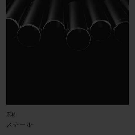
素材
スチール