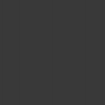
ビッグ・バン
ビッグ・バン
スピリット オブ ビ
バン
サマー マルチカラーセラ
ピーチセラミック
エッセンシャル 
ミック
オンライン限
特別なサービス
5＋5年保証
ウブロティスタと延長保証
配送日数
送料＆返品無料
安全な決済
ギフトポーチ