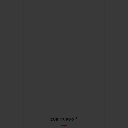
•
EUR 17,600