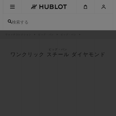
Skip
to
main
content
検索する
パ
ウォッチコレクション
ビッグ・バン
ビッグ・バン
最近の検索
ン
く
ず
リ
最近の検索はありません
ス
ビッグ・バン
ト
ワンクリック スチール ダイヤモンド
新作