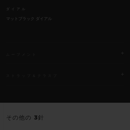
ダイアル
マットブラック ダイアル
ムーブメント
ストラップ＆クラスプ
ムーブメント
HUB1710 自動巻きムーブメント
ストラップ
パワーリザーブ
ブラックストラクチャードラバー（ライン入り）ストラップ
50時間
その他の 3針
クラスプ