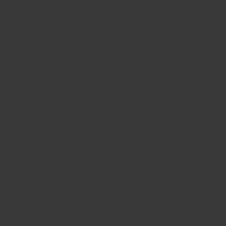
ビッグ・バン
ビッグ・バン
スピリット オブ ビ
バン
サマー マルチカラーセラ
ピーチセラミック
エッセンシャル 
ミック
オンライン限
特別なサービス
5＋5年保証
ウブロティスタと延長保証
配送日数
送料＆返品無料
安全な決済
ギフトポーチ