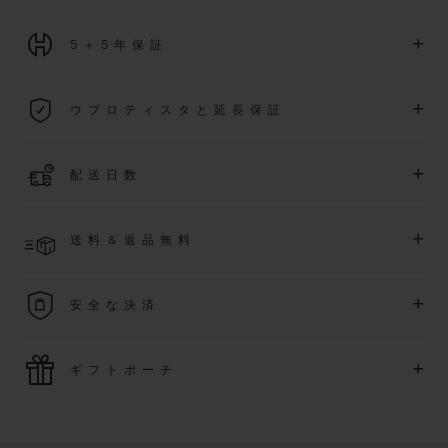
+
5＋5年保証
2026年1月1日以降に購入された全ての時計には、5年間の国
+
ウブロティスタと延長保証
際保証が適用されます。
詳細を表示する
「ウブロティスタ」コミュニティに参加する
事で
、
2026
年
1
+
配送日数
月
1
日以降に購入された時計を対象に、保証を
さら
に5
年間延
長できます
(
条件あり
)
。また、メンバー限定のイベントにも
ご入金確認後、2～6営業日以内に配送予定です。在庫状況に
アクセス可能になります。
+
送料＆返品無料
より異なる場合がございます
詳細を表示する
送料は無料となり、返品も簡単な手続きのみで無料となりま
+
安全な決済
す
最新の決済技術をご利用ください。オンラインでのすべての
+
ギフトポーチ
ご購入は迅速で安全に処理され、お客様の個人情報は確実に
保護されます。
ウブロの無料ギフトポーチでお買い物をより特別なものにし
てみませんか？