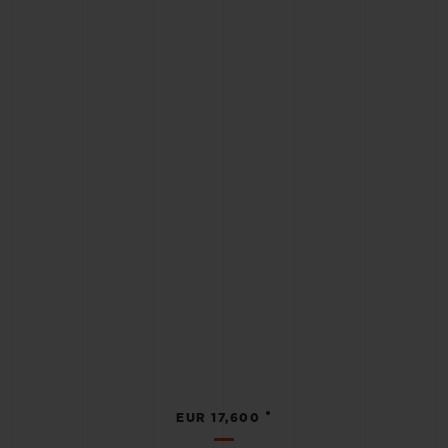
•
EUR 17,600