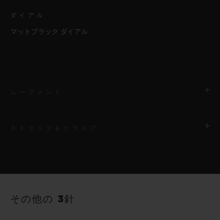
ダイアル
マットブラック ダイアル
ムーブメント
ストラップ＆クラスプ
ムーブメント
HUB1710 自動巻きムーブメント
ストラップ
パワーリザーブ
ブラックストラクチャードラバー（ライン入り）ストラップ
50時間
その他の 3針
クラスプ