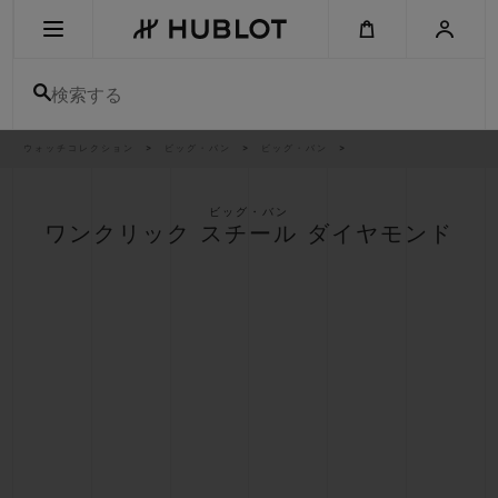
Skip
to
main
content
検索する
パ
ウォッチコレクション
ビッグ・バン
ビッグ・バン
最近の検索
ン
く
ず
リ
最近の検索はありません
ス
ビッグ・バン
ト
ワンクリック スチール ダイヤモンド
新作