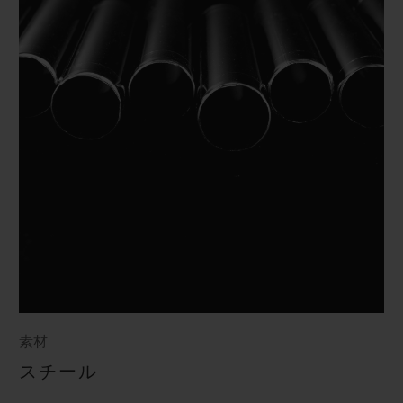
素材
スチール