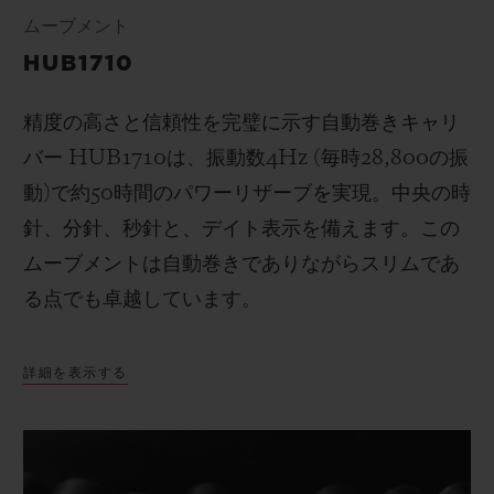
ムーブメント
HUB1710
精度の高さと信頼性を完璧に示す自動巻きキャリ
バー
HUB1710
は、
振動数
4Hz (
毎時
28,800
の振
動
)
で
約50時間のパワーリザーブを実現。
中央の時
針、分針、秒針と、
デイト表示を備えます
。この
ムーブメントは自動巻きでありながらスリムであ
る点でも卓越しています。
詳細を表示する