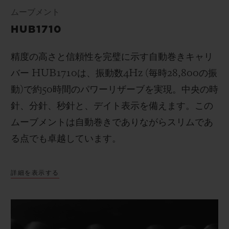
ムーブメント
HUB1710
精度の高さと信頼性を完璧に示す自動巻きキャリ
バー
HUB1710
は、
振動数
4Hz (
毎時
28,800
の振
動
)
で
約50時間のパワーリザーブを実現。
中央の時
針、分針、秒針と、
デイト表示を備えます
。この
ムーブメントは自動巻きでありながらスリムであ
る点でも卓越しています。
詳細を表示する