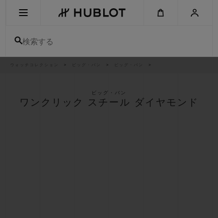
Skip
to
main
content
検索する
パ
ウォッチコレクション
ビッグ・バン
ビッグ・バン
最近の検索
ン
く
ず
リ
最近の検索はありません
ス
ビッグ・バン
ト
ワンクリック スチール ダイヤモンド
新作