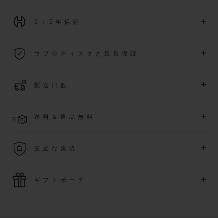
+
5＋5年保証
2026年1月1日以降に購入された全ての時計には、5年間の国
+
ウブロティスタと延長保証
際保証が適用されます。
詳細を表示する
「ウブロティスタ」コミュニティに参加する
事で
、
2026
年
1
+
配送日数
月
1
日以降に購入された時計を対象に、保証を
さら
に5
年間延
長できます
(
条件あり
)
。また、メンバー限定のイベントにも
ご入金確認後、2～6営業日以内に配送予定です。在庫状況に
アクセス可能になります。
+
送料＆返品無料
より異なる場合がございます
詳細を表示する
送料は無料となり、返品も簡単な手続きのみで無料となりま
+
安全な決済
す
最新の決済技術をご利用ください。オンラインでのすべての
+
ギフトポーチ
ご購入は迅速で安全に処理され、お客様の個人情報は確実に
保護されます。
ウブロの無料ギフトポーチでお買い物をより特別なものにし
てみませんか？