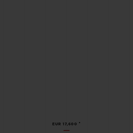
•
EUR 17,600