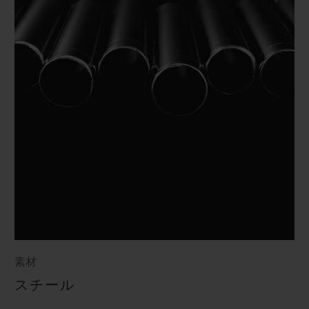
素材
スチール