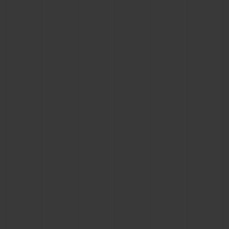
ビッグ・バン
ビッグ・バン
スピリット オブ ビ
バン
サマー マルチカラーセラ
ピーチセラミック
エッセンシャル 
ミック
オンライン限
特別なサービス
5＋5年保証
ウブロティスタと延長保証
配送日数
送料＆返品無料
安全な決済
ギフトポーチ