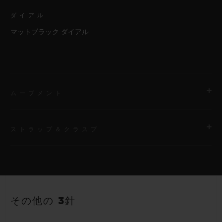
ダイアル
マットブラック ダイアル
ムーブメント
ストラップ＆クラスプ
ムーブメント
HUB1710 自動巻きムーブメント
ストラップ
パワーリザーブ
ブラックストラクチャードラバー（ライン入り）ストラップ
50時間
その他の 3針
クラスプ