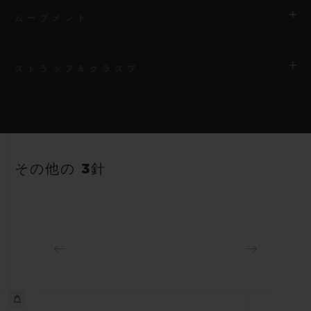
ムーブメント
ストラップ＆クラスプ
ムーブメント
HUB1120 自動巻きムーブメント
ストラップ
パワーリザーブ
ホワイトのストラクチャードラバー（ライン入り）ストラップ
40時間
その他の 3針
クラスプ
18Kキングゴールド＆ステンレススチール