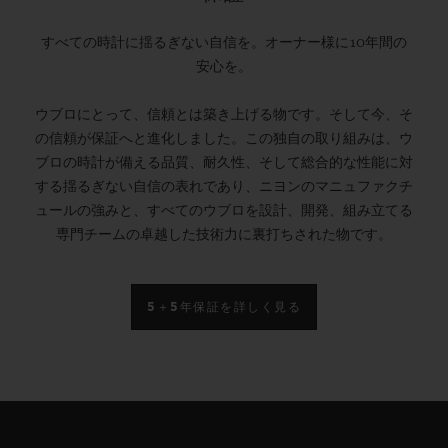
すべての時計に揺るぎない自信を。オーナー様に10年間の
安心を。
ウブロにとって、信頼とは築き上げる物です。そして今、そ
の信頼が保証へと進化しました。この独自の取り組みは、ウ
ブロの時計が備える品質、耐久性、そして総合的な性能に対
する揺るぎない自信の表れであり、ニヨンのマニュファクチ
ュールの強みと、すべてのウブロを設計、開発、組み立てる
専門チームの卓越した技術力に裏打ちされた物です。
5＋5年保証を詳しく見る