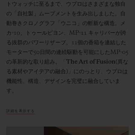
トウォッチに至るまで、ウブロはさまざまな独自
の「自社製」ムーブメントを生み出しました。自
動巻きクロノグラフ「ウニコ」の斬新な構造。メ
カ
-10
、トゥールビヨン、
MP-11
キャリバーが誇
る抜群のパワーリザーブ。
11
個の香箱を連結した
モーターで
50
日間の連続駆動を可能にした
MP-05
の革新的な取り組み。「
The Art of Fusion(
異な
る素材やアイデアの融合
)
」にのっとり、ウブロは
機能性、構造、デザインを完璧に融合していま
す。
詳細を表示する