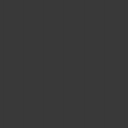
ビッグ・バン
ビッグ・バン
スピリット オブ ビ
バン
サマー マルチカラーセラ
ピーチセラミック
エッセンシャル 
ミック
オンライン限
特別なサービス
5＋5年保証
ウブロティスタと延長保証
配送日数
送料＆返品無料
安全な決済
ギフトポーチ