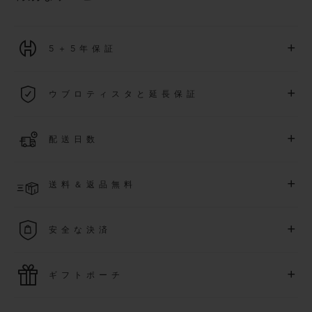
+
5＋5年保証
2026年1月1日以降に購入された全ての時計には、5年間の国
+
ウブロティスタと延長保証
際保証が適用されます。
詳細を表示する
「ウブロティスタ」コミュニティに参加する
事で
、
2026
年
1
+
配送日数
月
1
日以降に購入された時計を対象に、保証を
さら
に5
年間延
長できます
(
条件あり
)
。また、メンバー限定のイベントにも
ご入金確認後、2～6営業日以内に配送予定です。在庫状況に
アクセス可能になります。
+
送料＆返品無料
より異なる場合がございます
詳細を表示する
送料は無料となり、返品も簡単な手続きのみで無料となりま
+
安全な決済
す
最新の決済技術をご利用ください。オンラインでのすべての
+
ギフトポーチ
ご購入は迅速で安全に処理され、お客様の個人情報は確実に
保護されます。
ウブロの無料ギフトポーチでお買い物をより特別なものにし