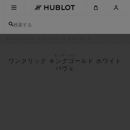
Skip
to
main
content
検索する
パ
ウォッチコレクション
ビッグ・バン
ビッグ・バン
最近の検索
ン
く
ず
リ
最近の検索はありません
ス
ビッグ・バン
ト
ワンクリック キングゴールド ホワイト
新作
パヴェ