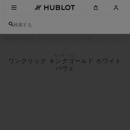
Skip
to
main
content
検索する
パ
ウォッチコレクション
ビッグ・バン
ビッグ・バン
最近の検索
ン
く
ず
リ
最近の検索はありません
ス
ビッグ・バン
ト
ワンクリック キングゴールド ホワイト
新作
パヴェ