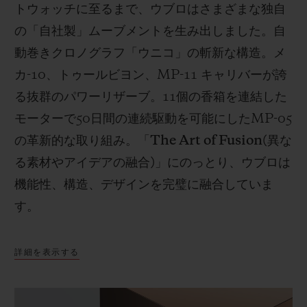
トウォッチに至るまで、ウブロはさまざまな独自
の「自社製」ムーブメントを生み出しました。自
動巻きクロノグラフ「ウニコ」の斬新な構造。メ
カ
-10
、トゥールビヨン、
MP-11
キャリバーが誇
る抜群のパワーリザーブ。
11
個の香箱を連結した
モーターで
50
日間の連続駆動を可能にした
MP-05
の革新的な取り組み。「
The Art of Fusion(
異な
る素材やアイデアの融合
)
」にのっとり、ウブロは
機能性、構造、デザインを完璧に融合していま
す。
詳細を表示する