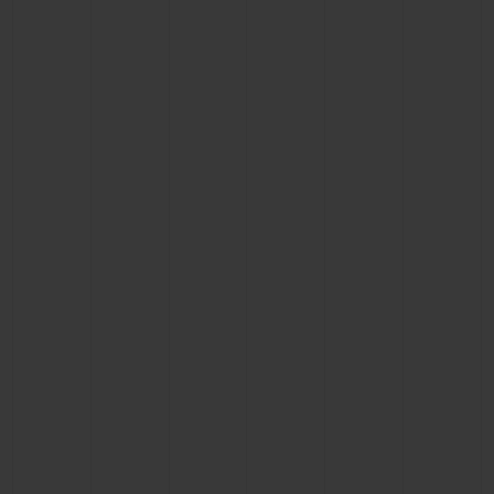
ビッグ・バン
ビッグ・バン
スピリット オブ ビ
バン
サマー マルチカラーセラ
ピーチセラミック
エッセンシャル 
ミック
オンライン限
特別なサービス
5＋5年保証
ウブロティスタと延長保証
配送日数
送料＆返品無料
安全な決済
ギフトポーチ