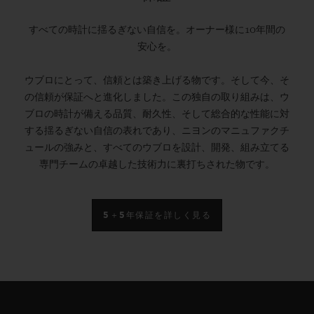
すべての時計に揺るぎない自信を。オーナー様に10年間の
安心を。
ウブロにとって、信頼とは築き上げる物です。そして今、そ
の信頼が保証へと進化しました。この独自の取り組みは、ウ
ブロの時計が備える品質、耐久性、そして総合的な性能に対
する揺るぎない自信の表れであり、ニヨンのマニュファクチ
ュールの強みと、すべてのウブロを設計、開発、組み立てる
専門チームの卓越した技術力に裏打ちされた物です。
5＋5年保証を詳しく見る