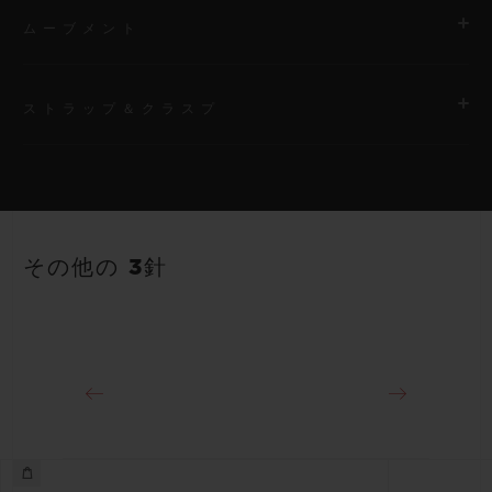
ムーブメント
ストラップ＆クラスプ
ムーブメント
HUB1120 自動巻きムーブメント
ストラップ
パワーリザーブ
ホワイトのストラクチャードラバー（ライン入り）ストラップ
40時間
その他の 3針
クラスプ
18Kキングゴールド＆ステンレススチール