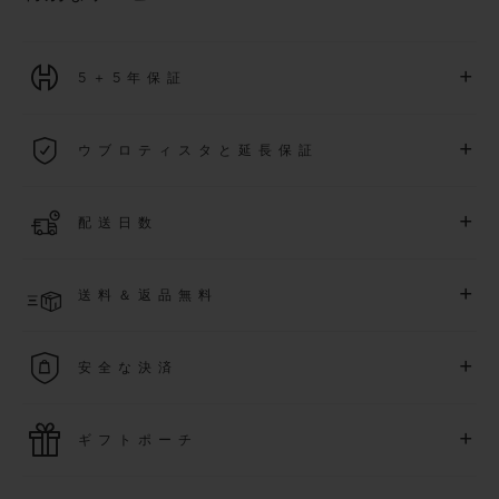
+
5＋5年保証
2026年1月1日以降に購入された全ての時計には、5年間の国
+
ウブロティスタと延長保証
際保証が適用されます。
詳細を表示する
「ウブロティスタ」コミュニティに参加する
事で
、
2026
年
1
+
配送日数
月
1
日以降に購入された時計を対象に、保証を
さら
に5
年間延
長できます
(
条件あり
)
。また、メンバー限定のイベントにも
ご入金確認後、2～5営業日以内に配送予定です。在庫状況に
アクセス可能になります。
+
送料＆返品無料
より異なる場合がございます
詳細を表示する
送料は無料となり、返品も簡単な手続きのみで無料となりま
+
安全な決済
す
最新の決済技術をご利用ください。オンラインでのすべての
+
ギフトポーチ
ご購入は迅速で安全に処理され、お客様の個人情報は確実に
保護されます。
ウブロの無料ギフトポーチでお買い物をより特別なものにし