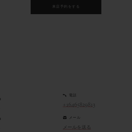
来店予約をする
電話
0
+16465829813
メール
0
メールを送る