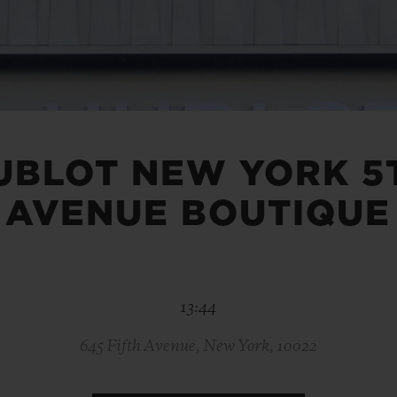
ビッグ・バン
スピリット オブ ビッグ・バン
ピーチセラミック
エッセンシャル トープ
リロ
オンライン限定
UBLOT NEW YORK 5
タと延長
配送日数
送料＆返品無料
安全な決済
AVENUE BOUTIQUE
わせ
ブティック検
13:44
645 Fifth Avenue, New York, 10022