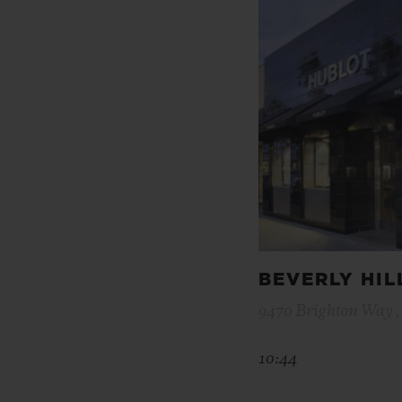
BEVERLY HIL
9470 Brighton Way , 
10:44