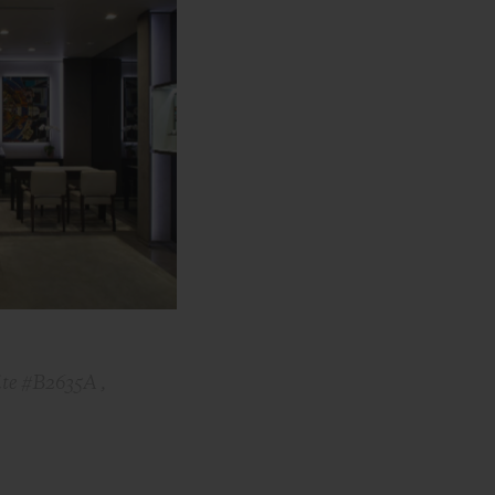
te #B2635A ,