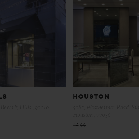
LS
HOUSTON
Beverly Hills , 90210
5085, Westheimer Road, Sui
Houston , 77056
12:44