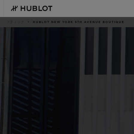
Skip
to
main
content
パ
ブティック
HUBLOT NEW YORK 5TH AVENUE BOUTIQUE
ン
く
ず
リ
ス
ト
最近の検索
新作
最近の検索はありません