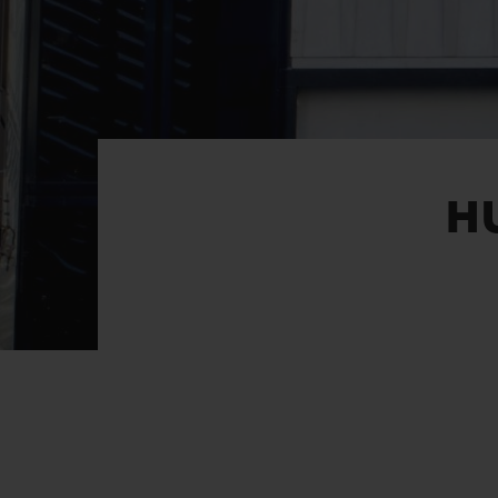
ビッグ・バン
サマー マルチカラーセラミ
ック
特別なサービス
H
5＋5年保証
ウブロティス
保証
お問い合