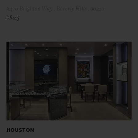
9470 Brighton Way , Beverly Hills , 90210
08:45
HOUSTON