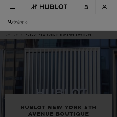
Skip
to
main
content
検索する
パ
ブティック
HUBLOT NEW YORK 5TH AVENUE BOUTIQUE
最近の検索
ン
く
ず
リ
最近の検索はありません
ス
ト
新作
HUBLOT NEW YORK 5TH
AVENUE BOUTIQUE