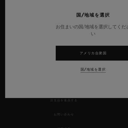
UEFAチャンピオンズリーグ公式タイムキーパー
国/地域を選択
お住まいの国/地域を選択してくだ
い
ニュースレター
アメリカ合衆国
サービス
国/地域を選択
来店予約をする
ご注文状況の確認
注文品を返品する
お問い合わせ