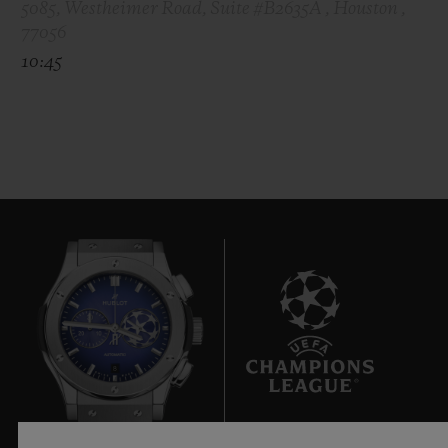
5085, Westheimer Road, Suite #B2635A , Houston ,
77056
10:45
8