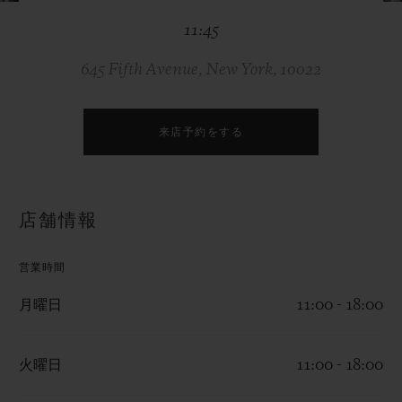
ビッグ・バン
ビッグ・バン
スピリット オブ ビ
バン
11:45
サマー マルチカラーセラ
ピーチセラミック
エッセンシャル 
ミック
オンライン限
645 Fifth Avenue, New York, 10022
特別なサービス
来店予約をする
5＋5年保証
ウブロティスタと延長保証
店舗情報
配送日数
営業時間
送料＆返品無料
月曜日
11:00 - 18:00
安全な決済
火曜日
11:00 - 18:00
ギフトポーチ