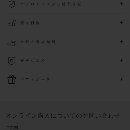
+
ウブロティスタと延長保証
際保証が適用されます。
詳細を表示する
「ウブロティスタ」コミュニティに参加する
事で
、
2026
年
1
+
配送日数
月
1
日以降に購入された時計を対象に、保証を
さら
に5
年間延
長できます
(
条件あり
)
。また、メンバー限定のイベントにも
ご入金確認後、2～6営業日以内に配送予定です。在庫状況に
アクセス可能になります。
+
送料＆返品無料
より異なる場合がございます
詳細を表示する
送料は無料となり、返品も簡単な手続きのみで無料となりま
+
安全な決済
す
最新の決済技術をご利用ください。オンラインでのすべての
+
ギフトポーチ
ご購入は迅速で安全に処理され、お客様の個人情報は確実に
保護されます。
ウブロの無料ギフトポーチでお買い物をより特別なものにし
てみませんか？
オンライン購入についてのお問い合わせ
ご質問：