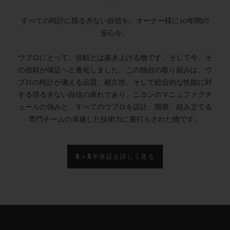
すべての時計に揺るぎない自信を。オーナー様に10年間の
安心を。
ウブロにとって、信頼とは築き上げる物です。そして今、そ
の信頼が保証へと進化しました。この独自の取り組みは、ウ
ブロの時計が備える品質、耐久性、そして総合的な性能に対
する揺るぎない自信の表れであり、ニヨンのマニュファクチ
ュールの強みと、すべてのウブロを設計、開発、組み立てる
専門チームの卓越した技術力に裏打ちされた物です。
5＋5年保証を詳しく見る