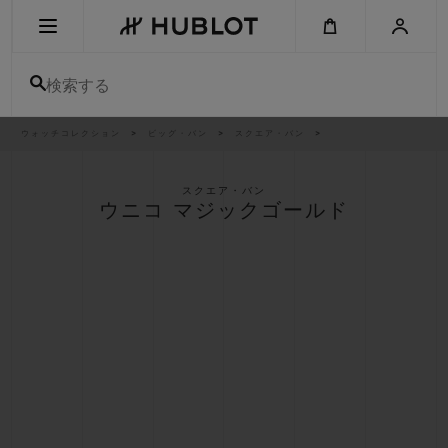
Skip
to
main
content
検索する
パ
ウォッチコレクション
ビッグ・バン
スクエア・バン
最近の検索
ン
く
ず
リ
最近の検索はありません
ス
スクエア・バン
ト
ウニコ マジックゴールド
新作