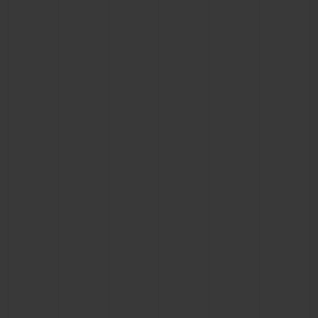
ビッグ・バン
ビッグ・バン
スピリット オブ ビ
バン
サマー マルチカラーセラ
ピーチセラミック
エッセンシャル 
ミック
オンライン限
特別なサービス
5＋5年保証
ウブロティスタと延長保証
配送日数
送料＆返品無料
安全な決済
ギフトポーチ