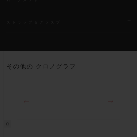
ストラップ＆クラスプ
ムーブメント
HUB1280 ウニコ マニュファクチュール 自動巻きクロノグラフ
コラムホイール式フライバック ムーブメント
ストラップ
ブラックストラクチャードラバーのストラップ
パワーリザーブ
その他の クロノグラフ
約72時間
クラスプ
ブラックセラミック＆チタニウム（ブラックコーティング）