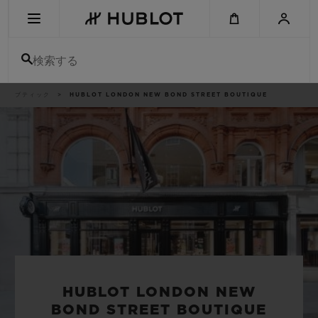
Skip
to
main
content
検索する
パ
ブティック
HUBLOT LONDON NEW BOND STREET BOUTIQUE
最近の検索
ン
く
ず
リ
最近の検索はありません
ス
ト
新作
HUBLOT LONDON NEW
BOND STREET BOUTIQUE