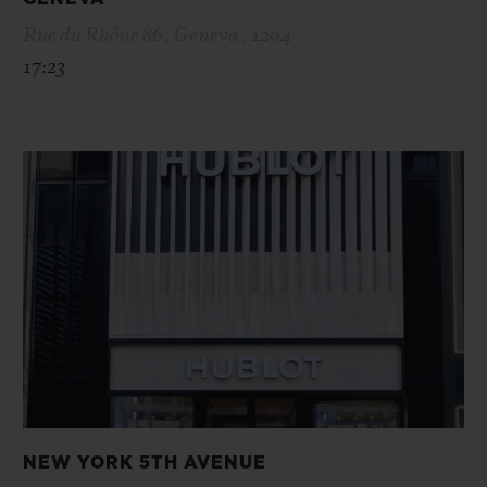
Rue du Rhône 86 , Geneva , 1204
17:23
NEW YORK 5TH AVENUE