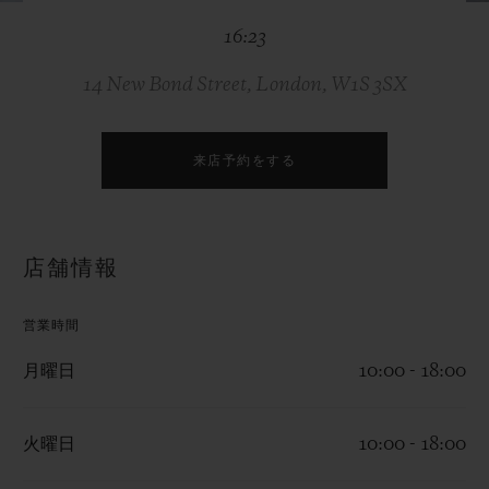
ビッグ・バン
ビッグ・バン
スピリット オブ ビ
バン
16:23
サマー マルチカラーセラ
ピーチセラミック
エッセンシャル 
ミック
オンライン限
14 New Bond Street, London, W1S 3SX
特別なサービス
来店予約をする
5＋5年保証
ウブロティスタと延長保証
店舗情報
配送日数
営業時間
送料＆返品無料
月曜日
10:00 - 18:00
安全な決済
火曜日
10:00 - 18:00
ギフトポーチ