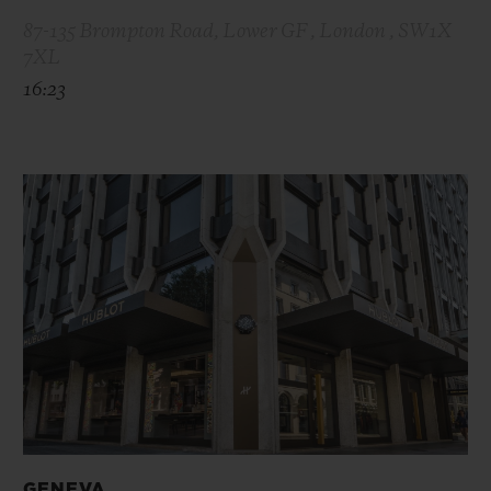
87-135 Brompton Road, Lower GF , London , SW1X
7XL
16:23
GENEVA