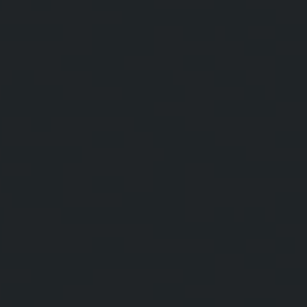
ビッグ・バン
ビッグ・バン
スピリット オブ ビ
バン
サマー マルチカラーセラ
ピーチセラミック
エッセンシャル 
ミック
オンライン限
特別なサービス
5＋5年保証
ウブロティスタと延長保証
配送日数
送料＆返品無料
安全な決済
ギフトポーチ