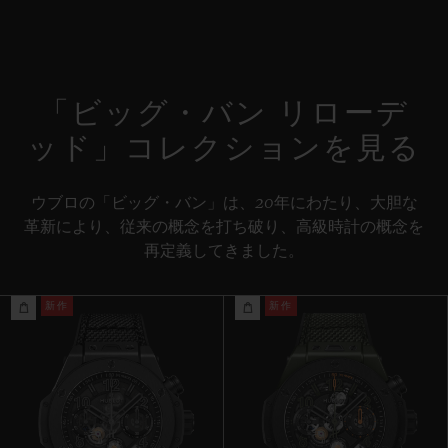
コラムホイール式フライバック ムーブメント
ストラップ
特別な「H」ステッチが施されたブルーファブリック＆ブラック
パワーリザーブ
ラバーストラップ / 付属ストラップ：ブラックのライン入りスト
約72時間
「ビッグ・バン リローデ
ラクチャードラバーストラップ
ッド」コレクションを見る
クラスプ
ブラックセラミック＆チタニウム
ウブロの「ビッグ・バン」は、20年にわたり、大胆な
革新により、従来の概念を打ち破り、高級時計の概念を
再定義してきました。
新作
新作