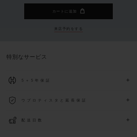
カートに追加
来店予約をする
特別なサービス
+
5＋5年保証
2026年1月1日以降に購入された全ての時計には、5年間の国
+
ウブロティスタと延長保証
際保証が適用されます。
詳細を表示する
「ウブロティスタ」コミュニティに参加する
事で
、
2026
年
1
+
配送日数
月
1
日以降に購入された時計を対象に、保証を
さら
に5
年間延
長できます
(
条件あり
)
。また、メンバー限定のイベントにも
ご入金確認後、2～6営業日以内に配送予定です。在庫状況に
アクセス可能になります。