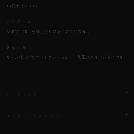
10気圧（100m）
クリスタル
反射防止加工を施したサファイアクリスタル
ダイアル
サテン仕上げのマットグレープレート加工スケルトンダイヤル
ムーブメント
ストラップ＆クラスプ
ムーブメント
HUB1280 ウニコ マニュファクチュール 自動巻きクロノグラフ