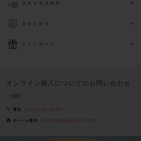
+
送料＆返品無料
より異なる場合がございます
詳細を表示する
送料は無料となり、返品も簡単な手続きのみで無料となりま
+
安全な決済
す
最新の決済技術をご利用ください。オンラインでのすべての
+
ギフトポーチ
ご購入は迅速で安全に処理され、お客様の個人情報は確実に
保護されます。
ウブロの無料ギフトポーチでお買い物をより特別なものにし
てみませんか？
オンライン購入についてのお問い合わせ
ご質問：
+41 22 990 99 80
電話
eboutique@hublot.com
Eメール通知