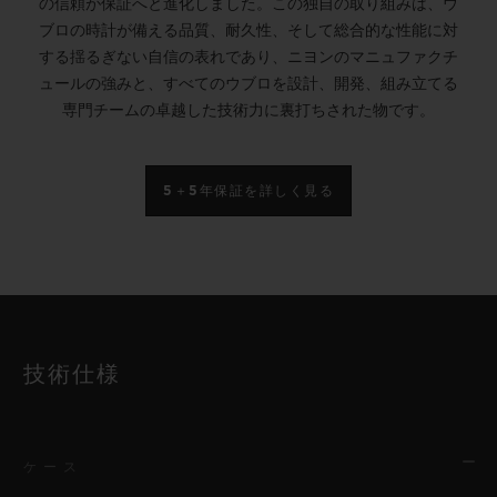
の信頼が保証へと進化しました。この独自の取り組みは、ウ
ブロの時計が備える品質、耐久性、そして総合的な性能に対
する揺るぎない自信の表れであり、ニヨンのマニュファクチ
ュールの強みと、すべてのウブロを設計、開発、組み立てる
専門チームの卓越した技術力に裏打ちされた物です。
5＋5年保証を詳しく見る
技術仕様
ケース