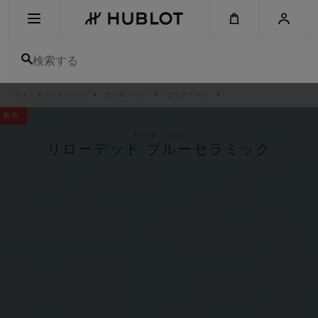
Skip
to
main
content
検索する
パ
ウォッチコレクション
ビッグ・バン
ビッグ・バン
最近の検索
ン
く
新作
ず
リ
最近の検索はありません
ス
ビッグ・バン
ト
リローデッド ブルーセラミック
新作