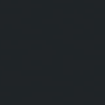
ビッグ・バン
ビッグ・バン
スピリット オブ ビ
バン
サマー マルチカラーセラ
ピーチセラミック
エッセンシャル 
ミック
オンライン限
特別なサービス
5＋5年保証
ウブロティスタと延長保証
配送日数
送料＆返品無料
安全な決済
ギフトポーチ