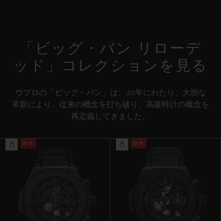
コラムホイール式フライバック ムーブメント
ストラップ
特別な「H」ステッチが施されたブルーファブリック＆ブラック
パワーリザーブ
ラバーストラップ / 付属ストラップ：ブラックのライン入りスト
約72時間
「ビッグ・バン リローデ
ラクチャードラバーストラップ
ッド」コレクションを見る
クラスプ
ブラックセラミック＆チタニウム
ウブロの「ビッグ・バン」は、20年にわたり、大胆な
革新により、従来の概念を打ち破り、高級時計の概念を
再定義してきました。
新作
新作