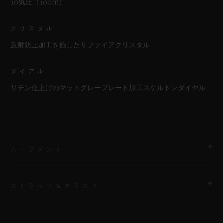
10気圧（100m）
クリスタル
反射防止加工を施したサファイアクリスタル
ダイアル
サテン仕上げのマットグレープレート加工スケルトンダイヤル
ムーブメント
ストラップ＆クラスプ
ムーブメント
HUB1280 ウニコ マニュファクチュール 自動巻きクロノグラフ