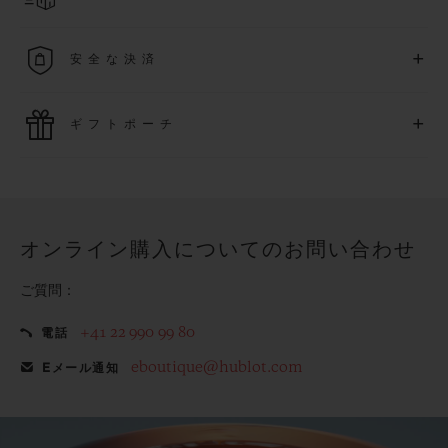
詳細を表示する
送料は無料となり、返品も簡単な手続きのみで無料となりま
+
安全な決済
す
最新の決済技術をご利用ください。オンラインでのすべての
+
ギフトポーチ
ご購入は迅速で安全に処理され、お客様の個人情報は確実に
保護されます。
ウブロの無料ギフトポーチでお買い物をより特別なものにし
てみませんか？
オンライン購入についてのお問い合わせ
ご質問：
+41 22 990 99 80
電話
eboutique@hublot.com
Eメール通知