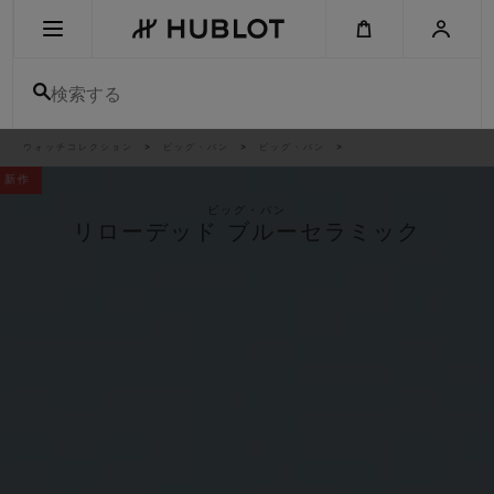
Skip
to
main
content
検索する
パ
ウォッチコレクション
ビッグ・バン
ビッグ・バン
最近の検索
ン
く
新作
ず
リ
最近の検索はありません
ス
ビッグ・バン
ト
リローデッド ブルーセラミック
新作