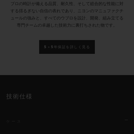
ブロの時計が備える品質、耐久性、そして総合的な性能に対
する揺るぎない自信の表れであり、ニヨンのマニュファクチ
ュールの強みと、すべてのウブロを設計、開発、組み立てる
専門チームの卓越した技術力に裏打ちされた物です。
5＋5年保証を詳しく見る
技術仕様
ケース