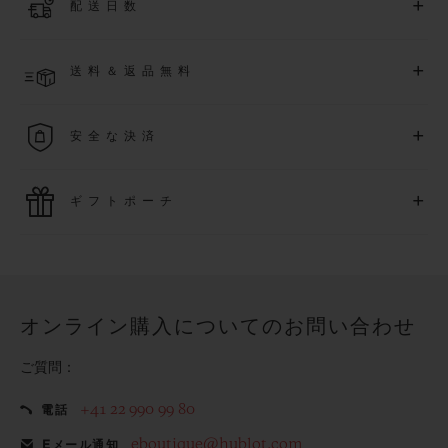
+
配送日数
月
1
日以降に購入された時計を対象に、保証を
さら
に5
年間延
長できます
(
条件あり
)
。また、メンバー限定のイベントにも
ご入金確認後、2～6営業日以内に配送予定です。在庫状況に
アクセス可能になります。
+
送料＆返品無料
より異なる場合がございます
詳細を表示する
送料は無料となり、返品も簡単な手続きのみで無料となりま
+
安全な決済
す
最新の決済技術をご利用ください。オンラインでのすべての
+
ギフトポーチ
ご購入は迅速で安全に処理され、お客様の個人情報は確実に
保護されます。
ウブロの無料ギフトポーチでお買い物をより特別なものにし
てみませんか？
オンライン購入についてのお問い合わせ
ご質問：
+41 22 990 99 80
電話
eboutique@hublot.com
Eメール通知