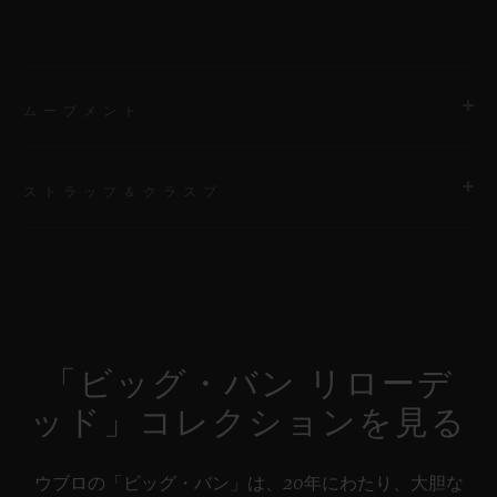
ムーブメント
ストラップ＆クラスプ
ムーブメント
HUB1280 ウニコ マニュファクチュール 自動巻きクロノグラフ
コラムホイール式フライバック ムーブメント
ストラップ
特別な「H」ステッチが施されたファブリック＆ブラックラバー
パワーリザーブ
ストラップ / 付属ストラップ：ブラックのストラクチャードライ
約72時間
「ビッグ・バン リローデ
ン入りラバーストラップ
ッド」コレクションを見る
クラスプ
ブラックセラミック＆チタニウム（ブラックコーティング）
ウブロの「ビッグ・バン」は、20年にわたり、大胆な