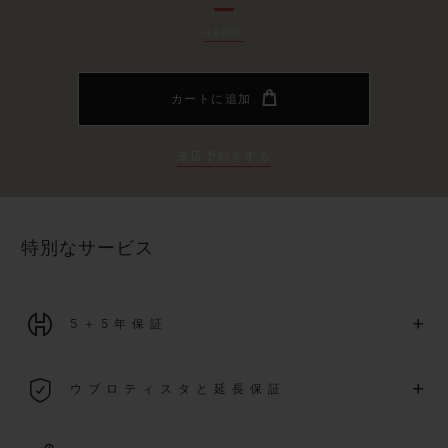
44MM
カートに追加
来店予約をする
特別なサービス
+
5＋5年保証
2026年1月1日以降に購入された全ての時計には、5年間の国
+
ウブロティスタと延長保証
際保証が適用されます。
詳細を表示する
「ウブロティスタ」コミュニティに参加する
事で
、
2026
年
1