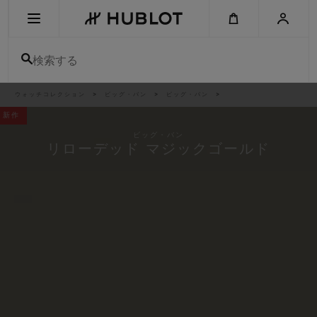
Skip
to
main
content
検索する
パ
ウォッチコレクション
ビッグ・バン
ビッグ・バン
最近の検索
ン
く
新作
ず
リ
最近の検索はありません
ス
ビッグ・バン
ト
リローデッド マジックゴールド
新作