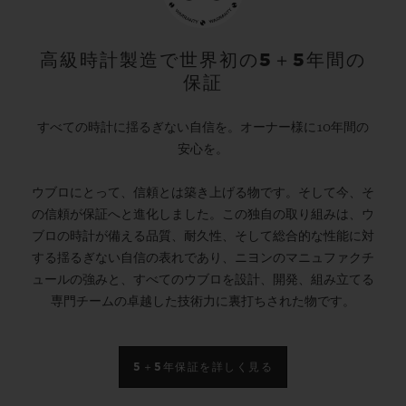
高級時計製造で世界初の5＋5年間の
保証
すべての時計に揺るぎない自信を。オーナー様に10年間の
安心を。
ウブロにとって、信頼とは築き上げる物です。そして今、そ
の信頼が保証へと進化しました。この独自の取り組みは、ウ
ブロの時計が備える品質、耐久性、そして総合的な性能に対
する揺るぎない自信の表れであり、ニヨンのマニュファクチ
ュールの強みと、すべてのウブロを設計、開発、組み立てる
専門チームの卓越した技術力に裏打ちされた物です。
5＋5年保証を詳しく見る