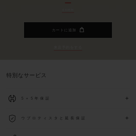
44MM
カートに追加
来店予約をする
特別なサービス
+
5＋5年保証
2026年1月1日以降に購入された全ての時計には、5年間の国
+
ウブロティスタと延長保証
際保証が適用されます。
詳細を表示する
「ウブロティスタ」コミュニティに参加する
事で
、
2026
年
1