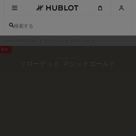
Skip
to
main
content
検索する
パ
ウォッチコレクション
ビッグ・バン
ビッグ・バン
最近の検索
ン
く
新作
ず
リ
最近の検索はありません
ス
ビッグ・バン
ト
リローデッド マジックゴールド
新作