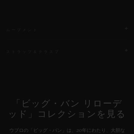
ムーブメント
ストラップ＆クラスプ
ムーブメント
HUB1280 ウニコ マニュファクチュール 自動巻きクロノグラフ
コラムホイール式フライバック ムーブメント
ストラップ
特別な「H」ステッチが施されたファブリック＆ブラックラバー
パワーリザーブ
ストラップ / 付属ストラップ：ブラックのストラクチャードライ
約72時間
「ビッグ・バン リローデ
ン入りラバーストラップ
ッド」コレクションを見る
クラスプ
ブラックセラミック＆チタニウム（ブラックコーティング）
ウブロの「ビッグ・バン」は、20年にわたり、大胆な