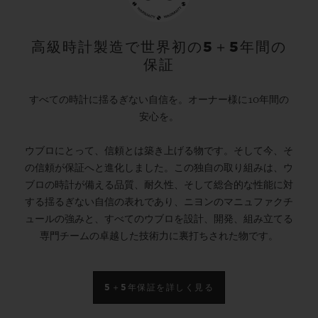
高級時計製造で世界初の5＋5年間の
保証
すべての時計に揺るぎない自信を。オーナー様に10年間の
安心を。
ウブロにとって、信頼とは築き上げる物です。そして今、そ
の信頼が保証へと進化しました。この独自の取り組みは、ウ
ブロの時計が備える品質、耐久性、そして総合的な性能に対
する揺るぎない自信の表れであり、ニヨンのマニュファクチ
ュールの強みと、すべてのウブロを設計、開発、組み立てる
専門チームの卓越した技術力に裏打ちされた物です。
5＋5年保証を詳しく見る