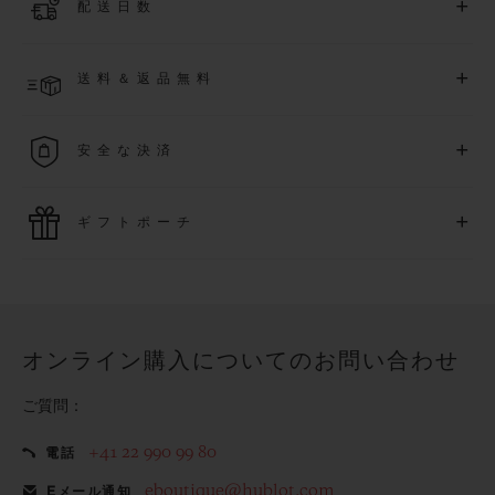
+
配送日数
月
1
日以降に購入された時計を対象に、保証を
さら
に5
年間延
長できます
(
条件あり
)
。また、メンバー限定のイベントにも
ご入金確認後、3～5営業日以内に配送予定です。在庫状況に
アクセス可能になります。
+
送料＆返品無料
より異なる場合がございます
詳細を表示する
送料は無料となり、返品も簡単な手続きのみで無料となりま
+
安全な決済
す
最新の決済技術をご利用ください。オンラインでのすべての
+
ギフトポーチ
ご購入は迅速で安全に処理され、お客様の個人情報は確実に
保護されます。
ウブロの無料ギフトポーチでお買い物をより特別なものにし
てみませんか？
オンライン購入についてのお問い合わせ
ご質問：
+41 22 990 99 80
電話
eboutique@hublot.com
Eメール通知