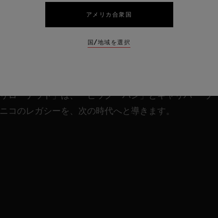
ウブロのレガシーは続く
アメリカ合衆国
2026年、内側から外側まで再構築され、アイコンが帰
国/地域を選択
ってきます。同じDNAを継承しながら、新しいエネル
ギー、進化したメカニック、シャープなデザイン、そ
て力強いアイデンティティを携えて。「ビッグ・バン
リローデッド」は、「ビッグ・バン」とキャリバー ウ
ニコのレガシーを、次の時代へと導きます。