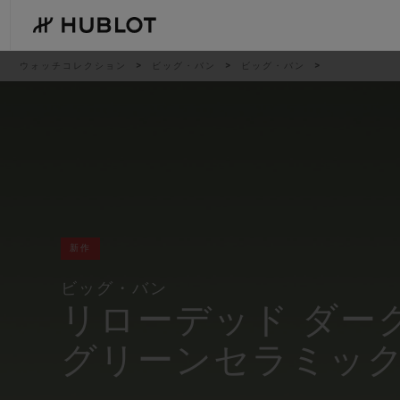
Skip
to
main
content
パ
ウォッチコレクション
ビッグ・バン
ビッグ・バン
ン
く
ず
リ
ス
ト
最近の検索
新作
最近の検索はありません
新作
ビッグ・バン
リローデッド ダー
グリーンセラミッ