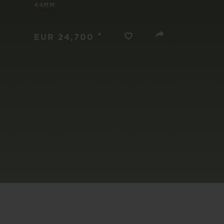
44MM
ビッグ・バン
サマー マルチカラーセラミ
ック
•
EUR 24,700
特別なサービス
5＋5年保証
ウブロティス
保証
お問い合