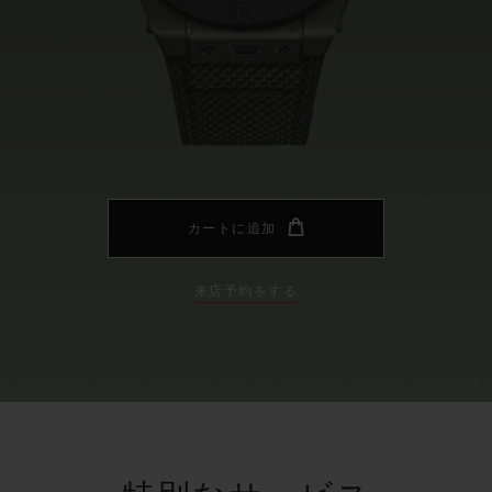
ビッグ・バン
スピリット オブ ビッグ・バン
ピーチセラミック
エッセンシャル トープ
リロ
オンライン限定
タと延長
配送日数
送料＆返品無料
安全な決済
カートに追加
来店予約をする
わせ
ブティック検