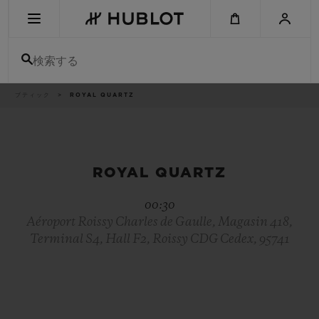
Skip
to
main
content
検索する
パ
ブティック
ROYAL QUARTZ
最近の検索
ン
く
ず
リ
最近の検索はありません
ス
ト
新作
ROYAL QUARTZ
00:30
Aéroport Roissy Charles de Gaulle, Magasin 418,
Terminal S4, Hall F2, Roissy CDG Cedex, 95741