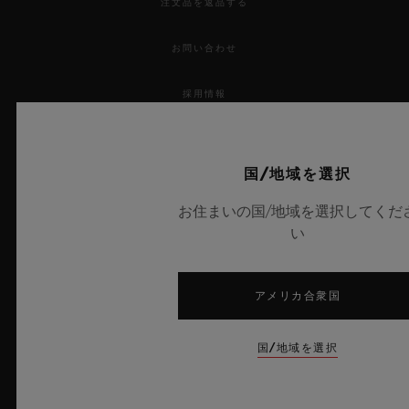
注文品を返品する
お問い合わせ
採用情報
プレス
国/地域を選択
プライバシー
お住まいの国/地域を選択してくだ
い
法的通知と利用規約
販売条件
アメリカ合衆国
倫理的取り組み
国/地域を選択
アクセシビリティ