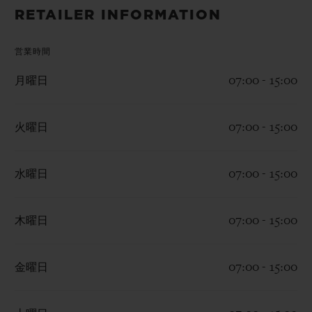
ビッグ・バン
ビッグ・バン
スピリット オブ ビ
RETAILER INFORMATION
バン
サマー マルチカラーセラ
ピーチセラミック
エッセンシャル 
ミック
オンライン限
営業時間
月曜日
07:00 - 15:00
特別なサービス
5＋5年保証
火曜日
07:00 - 15:00
ウブロティスタと延長保証
水曜日
07:00 - 15:00
配送日数
木曜日
07:00 - 15:00
送料＆返品無料
金曜日
07:00 - 15:00
安全な決済
ギフトポーチ