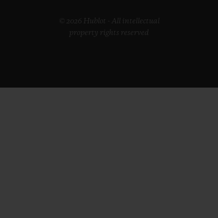
© 2026 Hublot - All intellectual
property rights reserved