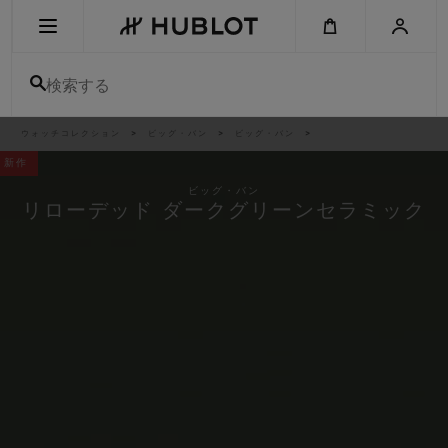
Skip
to
main
content
検索する
パ
ウォッチコレクション
ビッグ・バン
ビッグ・バン
最近の検索
ン
く
新作
ず
リ
最近の検索はありません
ス
ビッグ・バン
ト
リローデッド ダークグリーンセラミック
新作