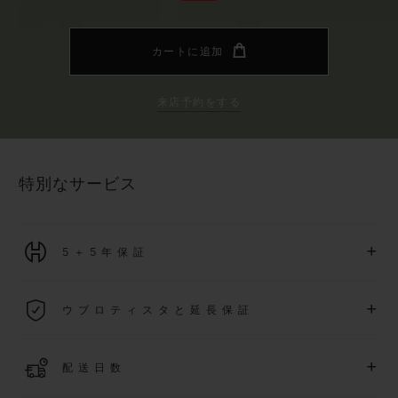
カートに追加
来店予約をする
特別なサービス
+
5＋5年保証
2026年1月1日以降に購入された全ての時計には、5年間の国
+
ウブロティスタと延長保証
際保証が適用されます。
詳細を表示する
「ウブロティスタ」コミュニティに参加する
事で
、
2026
年
1
+
配送日数
月
1
日以降に購入された時計を対象に、保証を
さら
に5
年間延
長できます
(
条件あり
)
。また、メンバー限定のイベントにも