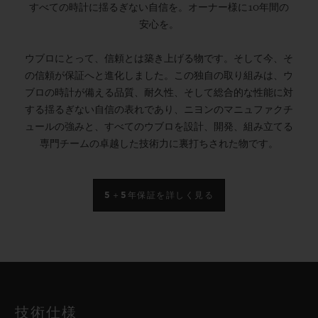
すべての時計に揺るぎない自信を。オーナー様に10年間の
安心を。
ウブロにとって、信頼とは築き上げる物です。そして今、そ
の信頼が保証へと進化しました。この独自の取り組みは、ウ
ブロの時計が備える品質、耐久性、そして総合的な性能に対
する揺るぎない自信の表れであり、ニヨンのマニュファクチ
ュールの強みと、すべてのウブロを設計、開発、組み立てる
専門チームの卓越した技術力に裏打ちされた物です。
5＋5年保証を詳しく見る
技術仕様