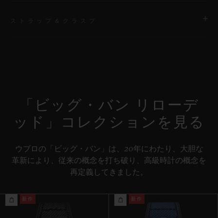
ストラップ＆クラスプ
ムーブメント
HUB1280 ウニコ マニュファクチュール 自動巻きクロノグラフ
コラムホイール式フライバック ムーブメント
ストラップ
特別な「H」ステッチが施されたダークグリーンファブリック＆
パワーリザーブ
ブラックラバーストラップ / 付属ストラップ：ブラックのライ
約72時間
「ビッグ・バン リローデ
ン入りストラクチャードラバーストラップ
ッド」コレクションを見る
クラスプ
ブラックセラミック＆チタニウム（ブラックコーティング）
ウブロの「ビッグ・バン」は、20年にわたり、大胆な
革新により、従来の概念を打ち破り、高級時計の概念を
再定義してきました。
新作
新作