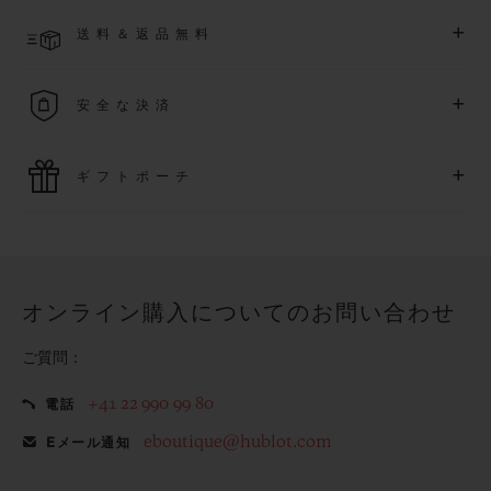
ご入金確認後、2～6営業日以内に配送予定です。在庫状況に
アクセス可能になります。
+
送料＆返品無料
より異なる場合がございます
詳細を表示する
送料は無料となり、返品も簡単な手続きのみで無料となりま
+
安全な決済
す
最新の決済技術をご利用ください。オンラインでのすべての
+
ギフトポーチ
ご購入は迅速で安全に処理され、お客様の個人情報は確実に
保護されます。
ウブロの無料ギフトポーチでお買い物をより特別なものにし
てみませんか？
オンライン購入についてのお問い合わせ
ご質問：
+41 22 990 99 80
電話
eboutique@hublot.com
Eメール通知