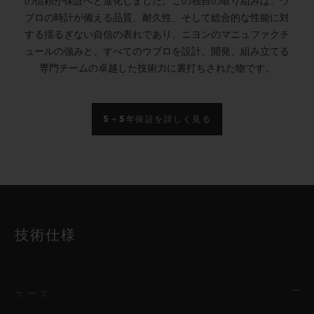
の信頼が保証へと進化しました。この独自の取り組みは、ウ
ブロの時計が備える品質、耐久性、そして総合的な性能に対
する揺るぎない自信の表れであり、ニヨンのマニュファクチ
ュールの強みと、すべてのウブロを設計、開発、組み立てる
専門チームの卓越した技術力に裏打ちされた物です。
5＋5年保証を詳しく見る
技術仕様
ケース