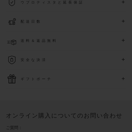
+
ウブロティスタと延長保証
際保証が適用されます。
詳細を表示する
「ウブロティスタ」コミュニティに参加する
事で
、
2026
年
1
+
配送日数
月
1
日以降に購入された時計を対象に、保証を
さら
に5
年間延
長できます
(
条件あり
)
。また、メンバー限定のイベントにも
ご入金確認後、2～6営業日以内に配送予定です。在庫状況に
アクセス可能になります。
+
送料＆返品無料
より異なる場合がございます
詳細を表示する
送料は無料となり、返品も簡単な手続きのみで無料となりま
+
安全な決済
す
最新の決済技術をご利用ください。オンラインでのすべての
+
ギフトポーチ
ご購入は迅速で安全に処理され、お客様の個人情報は確実に
保護されます。
ウブロの無料ギフトポーチでお買い物をより特別なものにし
てみませんか？
オンライン購入についてのお問い合わせ
ご質問：