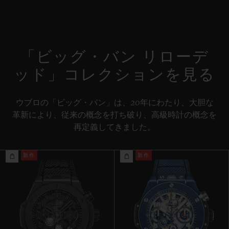
コラムホイール式フライバック ムーブメント
ストラップ
特別な「H」ステッチが施されたファブリック＆ブラックラバー
パワーリザーブ
ストラップ / 付属ストラップ：ブラックのストラクチャードライ
約72時間
「ビッグ・バン リローデ
ン入りラバーストラップ
ッド」コレクションを見る
クラスプ
ブラックセラミック＆チタニウム
ウブロの「ビッグ・バン」は、20年にわたり、大胆な
革新により、従来の概念を打ち破り、高級時計の概念を
再定義してきました。
新作
新作