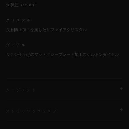
10気圧（100m）
クリスタル
反射防止加工を施したサファイアクリスタル
ダイアル
サテン仕上げのマットグレープレート加工スケルトンダイヤル
ムーブメント
ストラップ＆クラスプ
ムーブメント
HUB1280 ウニコ マニュファクチュール 自動巻きクロノグラフ