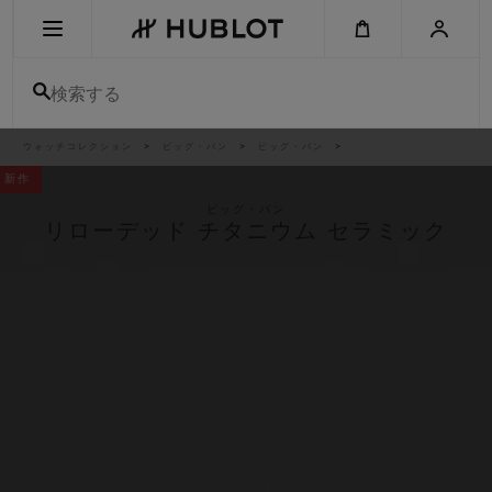
Skip
to
main
content
検索する
パ
ウォッチコレクション
ビッグ・バン
ビッグ・バン
最近の検索
ン
く
新作
ず
リ
最近の検索はありません
ス
ビッグ・バン
ト
リローデッド チタニウム セラミック
新作