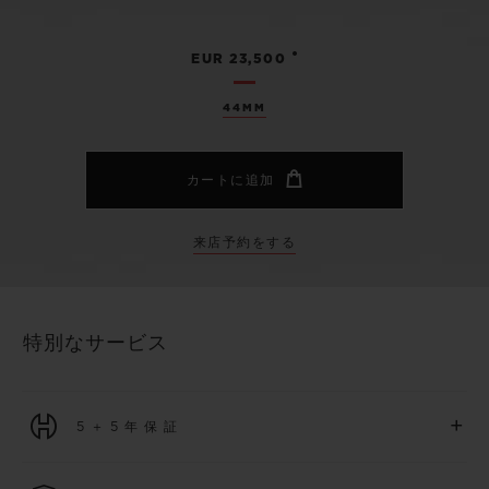
•
EUR 23,500
44MM
カートに追加
来店予約をする
特別なサービス
+
5＋5年保証
2026年1月1日以降に購入された全ての時計には、5年間の国