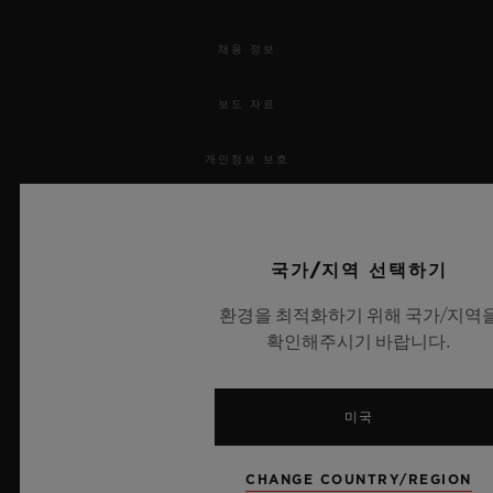
채용 정보
보도 자료
개인정보 보호
법적 고지 및 이용 약관
국가/지역 선택하기
웹사이트 이용 약관
환경을 최적화하기 위해 국가/지역
윤리적 약속
확인해주시기 바랍니다.
접근성
미국
MSA 투명성 법률
CHANGE COUNTRY/REGION
사이트맵