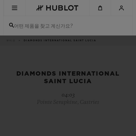
Skip
to
main
content
어떤 제품을 찾고 계신가요?
이
부티크
DIAMONDS INTERNATIONAL SAINT LUCIA
최근 검색
동
경
로
최근 검색이 없습니다
신제품
DIAMONDS INTERNATIONAL
SAINT LUCIA
04:03
Pointe Seraphine, Castries