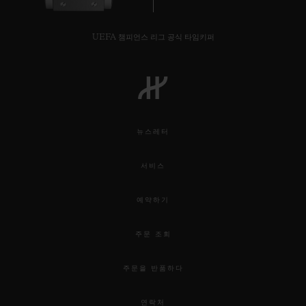
UEFA 챔피언스 리그 공식 타임키퍼
연락처
뉴스레터
서비스
예약하기
부티크 검색
주문 조회
주문을 반품하다
연락처