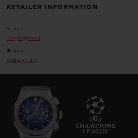
빅뱅
빅뱅
스피릿 오브 빅
RETAILER INFORMATION
썸머 멀티 컬러 세라믹
피치 세라믹
에센셜 토프
온라인 익스클
전화
익스클루시브 서비스
+17584574208
5+5 워런티
이메일
이메일 보내기
휴블로티스타 및 연장 보증
예상 배송일
무료 배송 & 반품
안전한 결제
7
기프트 파우치