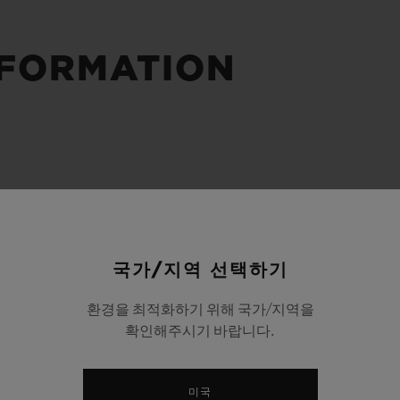
빅뱅
스피릿 오브 빅뱅
피치 세라믹
에센셜 토프
리로디
온라인 익스클루시브
NFORMATION
 연장
예상 배송일
무료 배송 & 반품
안전한 결제
기
부티크 검색
국가/지역 선택하기
환경을 최적화하기 위해 국가/지역을
확인해주시기 바랍니다.
미국