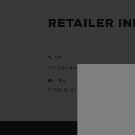
빅뱅
썸머 멀티 컬러 세라믹
RETAILER I
익스클루시브 서비스
5+5 워런티
휴블로티스타 및
보증
전화
+17584574208
이메일
이메일 보내기
연락처