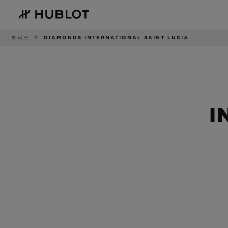
Skip
to
main
content
이
부티크
DIAMONDS INTERNATIONAL SAINT LUCIA
동
경
로
최근 검색
신제품
최근 검색이 없습니다
I