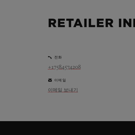
빅뱅
썸머 멀티 컬러 세라믹
RETAILER I
익스클루시브 서비스
5+5 워런티
휴블로티스타 및
보증
전화
+17584574208
이메일
이메일 보내기
연락처