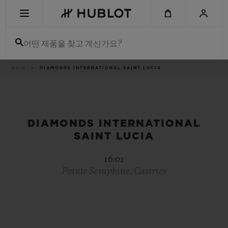
Skip
to
main
content
어떤 제품을 찾고 계신가요?
이
부티크
DIAMONDS INTERNATIONAL SAINT LUCIA
최근 검색
동
경
로
최근 검색이 없습니다
신제품
DIAMONDS INTERNATIONAL
SAINT LUCIA
16:01
Pointe Seraphine, Castries