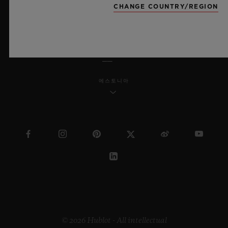
CHANGE COUNTRY/REGION
한국어
에스토니아
© 2026 Hublot - All intellectual