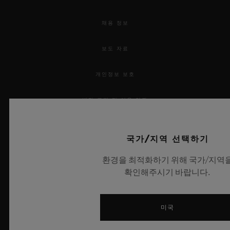
채용 정보
보도 자료
개인정보 보호
법적 고지 및 이용 약관
웹사이트 이용 약관
국가/지역 선택하기
윤리적 약속
환경을 최적화하기 위해 국가/지역
확인해주시기 바랍니다.
접근성
MSA 투명성 법률
미국
사이트맵