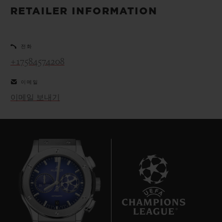
빅뱅
빅뱅
스피릿 오브 빅
RETAILER INFORMATION
썸머 멀티 컬러 세라믹
피치 세라믹
에센셜 토프
온라인 익스클
전화
익스클루시브 서비스
+17584574208
5+5 워런티
이메일
이메일 보내기
휴블로티스타 및 연장 보증
예상 배송일
무료 배송 & 반품
안전한 결제
10
기프트 파우치