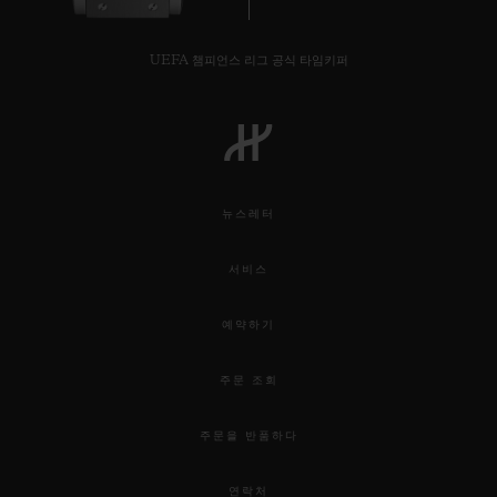
UEFA 챔피언스 리그 공식 타임키퍼
연락처
뉴스레터
서비스
예약하기
부티크 검색
주문 조회
주문을 반품하다
연락처