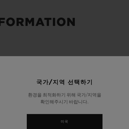
빅뱅
스피릿 오브 빅뱅
피치 세라믹
에센셜 토프
리로디
온라인 익스클루시브
NFORMATION
 연장
예상 배송일
무료 배송 & 반품
안전한 결제
기
국가/지역 선택하기
부티크 검색
환경을 최적화하기 위해 국가/지역을
확인해주시기 바랍니다.
미국