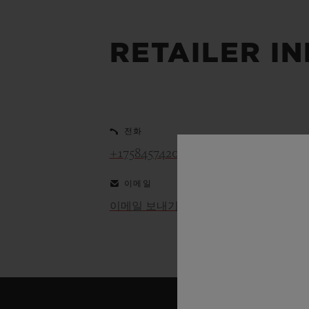
빅뱅
썸머 멀티 컬러 세라믹
RETAILER I
익스클루시브 서비스
5+5 워런티
휴블로티스타 및
보증
전화
+17584574208
이메일
이메일 보내기
연락처