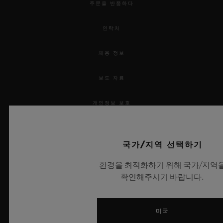
주문을 반품하다
연락처
채용 정보
보도 자료
개인정보 보호
법적 고지 및 이용 약관
국가/지역 선택하기
웹사이트 이용 약관
환경을 최적화하기 위해 국가/지역
확인해주시기 바랍니다.
윤리적 약속
접근성
미국