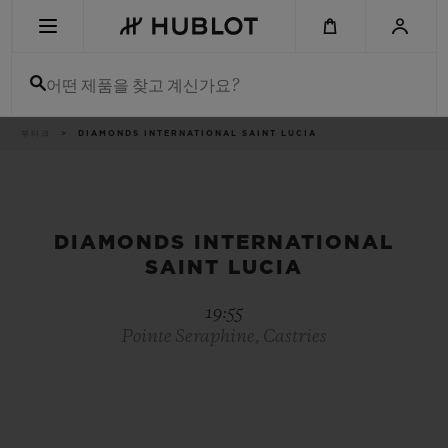
Skip
to
main
content
어떤 제품을 찾고 계신가요?
이
부티크
DIAMONDS INTERNATIONAL SAINT LUCIA
최근 검색
동
경
로
최근 검색이 없습니다
신제품
DIAMONDS INTERNATIONAL
SAINT LUCIA
19:55
Pointe Seraphine, Castries