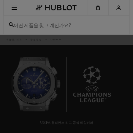
Skip
to
main
content
어떤 제품을 찾고 계신가요?
이
위블로 세계
장인정신
사파이어
최근 검색
동
경
로
최근 검색이 없습니다
신제품
8
UEFA 챔피언스 리그 공식 타임키퍼