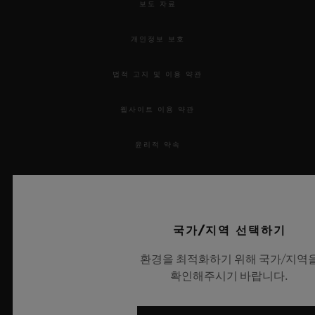
보도 자료
개인정보 보호
법적 고지 및 이용 약관
연락처
웹사이트 이용 약관
윤리적 약속
접근성
MSA 투명성 법률
국가/지역 선택하기
부티크 검색
사이트맵
환경을 최적화하기 위해 국가/지역
확인해주시기 바랍니다.
한국어