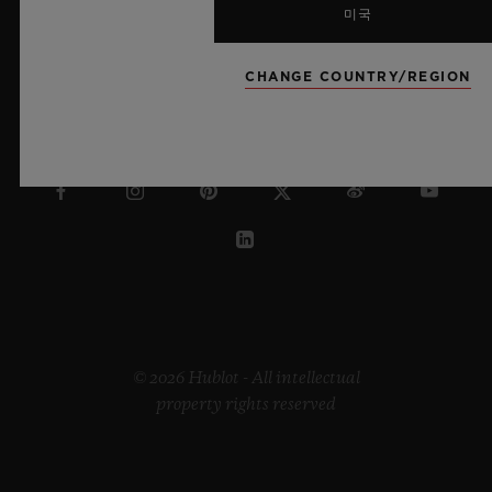
미국
CHANGE COUNTRY/REGION
호주
© 2026 Hublot - All intellectual
property rights reserved