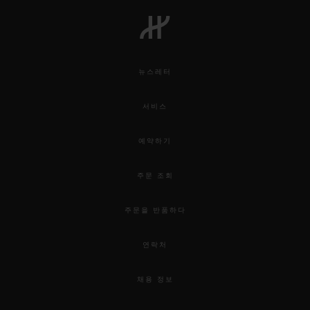
빅뱅
빅뱅
스피릿 오브 빅
썸머 멀티 컬러 세라믹
피치 세라믹
에센셜 토프
온라인 익스클
뉴스레터
익스클루시브 서비스
서비스
5+5 워런티
예약하기
휴블로티스타 및 연장 보증
주문 조회
예상 배송일
주문을 반품하다
무료 배송 & 반품
연락처
안전한 결제
채용 정보
기프트 파우치